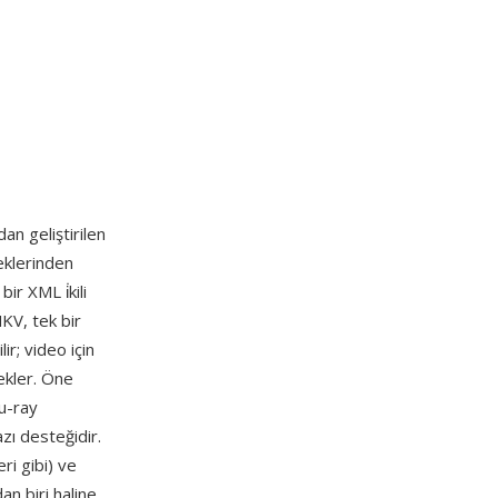
an geliştirilen
eklerinden
ir XML i̇kili
KV, tek bir
ir; video için
ekler. Öne
lu-ray
zı desteğidir.
eri gibi) ve
an biri haline