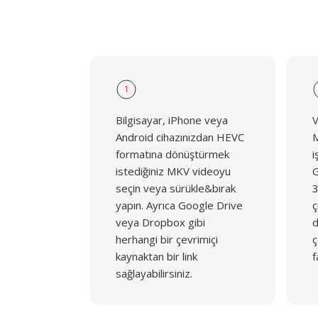
1
Bilgisayar, iPhone veya
V
Android cihazınızdan HEVC
M
formatına dönüştürmek
i
istediğiniz MKV videoyu
G
seçin veya sürükle&bırak
3
yapın. Ayrıca Google Drive
ç
veya Dropbox gibi
d
herhangi bir çevrimiçi
ç
kaynaktan bir link
f
sağlayabilirsiniz.