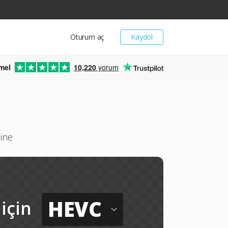
Oturum aç
Kaydol
mel
10,220
yorum
ine
HEVC
için