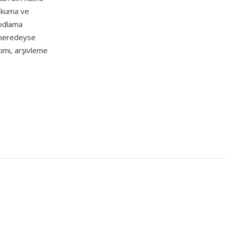
 okuma ve
kodlama
a neredeyse
ımı, arşivleme