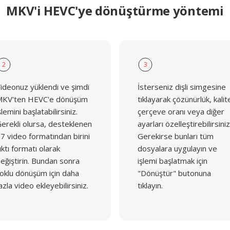
MKV'i HEVC'ye dönüştürme yöntemi
2
3
ideonuz yüklendi ve şimdi
İsterseniz dişli simgesine
KV'ten HEVC'e dönüşüm
tıklayarak çözünürlük, kalit
şlemini başlatabilirsiniz.
çerçeve oranı veya diğer
erekli olursa, desteklenen
ayarları özelleştirebilirsiniz
7 video formatından birini
Gerekirse bunları tüm
ıktı formatı olarak
dosyalara uygulayın ve
eğiştirin. Bundan sonra
işlemi başlatmak için
oklu dönüşüm için daha
"Dönüştür" butonuna
azla video ekleyebilirsiniz.
tıklayın.