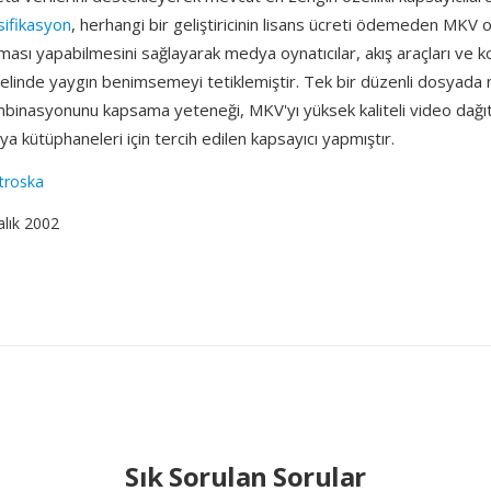
sifikasyon
, herhangi bir geliştiricinin lisans ücreti ödemeden MKV
ası yapabilmesini sağlayarak medya oynatıcılar, akış araçları ve 
enelinde yaygın benimsemeyi tetiklemiştir. Tek bir düzenli dosyad
binasyonunu kapsama yeteneği, MKV'yı yüksek kaliteli video dağıt
ya kütüphaneleri için tercih edilen kapsayıcı yapmıştır.
troska
alık 2002
Sık Sorulan Sorular