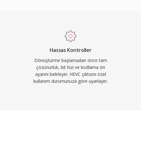
estek sunarak gelişen
r bir yapı oluşturur.
ve HDR içeriğin verimli
video konferans ile
e benimsenmiştir. Apple,
S cihazları için
Hassas Kontroller
k tüketici erişimini
Dönüştürme başlamadan önce tam
;e teknik üstünlüğüne
çözünürlük, bit hızı ve kodlama ön
ayarını belirleyin. HEVC çıktısını özel
isanslama yapısı AV1 gibi
kullanım durumunuza göre uyarlayın.
a HEVC, yayın altyapısı ve
leşik konumunu