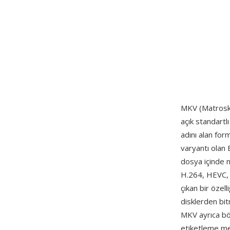
MKV (Matroska
açık standartl
adını alan form
varyantı olan 
dosya içinde n
H.264, HEVC, 
çıkan bir özel
disklerden bit
MKV ayrıca bölü
etiketleme met