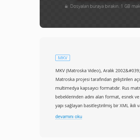
Dosyaları buraya bırakın. 1 GB m
MKV
MKV (Matroska Video), Aralık 2002&#039;
Matroska projesi tarafından geliştirilen açık
multimedya kapsayıcı formatıdır. Rus mat
bebeklerinden adını alan format, esnek ve 
yapı sağlayan basitleştirilmiş bir XML i̇kili
Binary Meta Language (EBML) üzerine inşa 
devamını oku
dosya içinde neredeyse sınırsız sayıda vide
parçasını barındırabilir; video için H.264, 