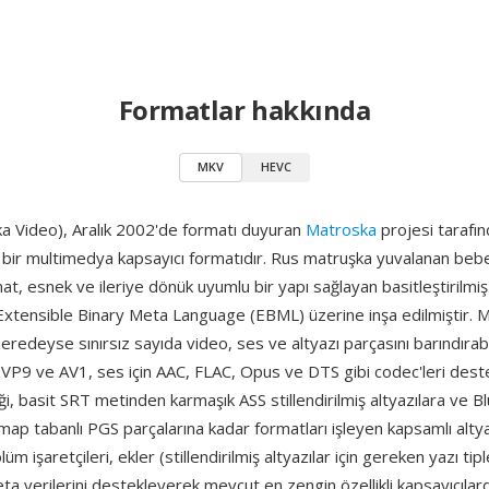
Formatlar hakkında
MKV
HEVC
 Video), Aralık 2002'de formatı duyuran
Matroska
projesi tarafınd
ı bir multimedya kapsayıcı formatıdır. Rus matruşka yuvalanan beb
at, esnek ve ileriye dönük uyumlu bir yapı sağlayan basitleştirilmiş b
Extensible Binary Meta Language (EBML) üzerine inşa edilmiştir. M
eredeyse sınırsız sayıda video, ses ve altyazı parçasını barındırabil
VP9 ve AV1, ses için AAC, FLAC, Opus ve DTS gibi codec'leri dest
liği, basit SRT metinden karmaşık ASS stillendirilmiş altyazılara ve B
map tabanlı PGS parçalarına kadar formatları işleyen kapsamlı altya
m işaretçileri, ekler (stillendirilmiş altyazılar için gereken yazı tipl
a verilerini destekleyerek mevcut en zengin özellikli kapsayıcılard