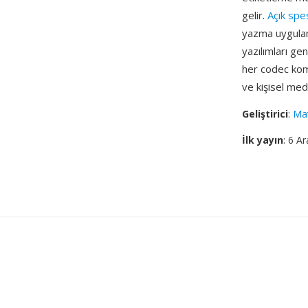
gelir.
Açık spe
yazma uygulam
yazılımları g
her codec kom
ve kişisel med
Geliştirici
:
Ma
İlk yayın
: 6 Ar