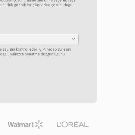
opüler çözünürlüklerden birini seçerek veya
ünürlük girerek bir çıkış video çözünürlüğü
sayısını kontrol eder. Çıktı video süresini
 değil, yalnızca oynatma düzgünlüğünü