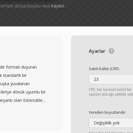
aksimum dosya boyutu veya
Kaydol
Ayarlar
de formatı duyuran
Sabit Kalite (CRF):
 standartlı bir
23
ruşka yuvalanan
CRF, her karenin belirli bir
ileriye dönük uyumlu bir
sayısını alacağı şekilde sab
 varyantı olan Extensible
edilmiştir. MKV, tek bir
Yeniden boyutlandır:
o, ses ve altyazı
Değişiklik yok
HEVC, VP9 ve AV1, ses için