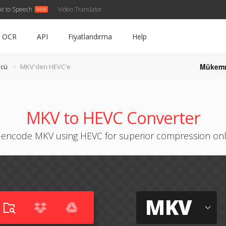
xt to Speech
Video Translator
OCR
API
Fiyatlandırma
Help
Mükem
ücü
MKV'den HEVC'e
MKV to HEVC Converter
-encode MKV using HEVC for superior compression onl
MKV