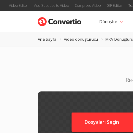
Video Editor
Add Subtitles to Video
Compress Video
GIF Editor
Te
Dönüştür
Ana Sayfa
Video dönüştürücü
MKV Dönüştür
Re
Dosyaları Seçin