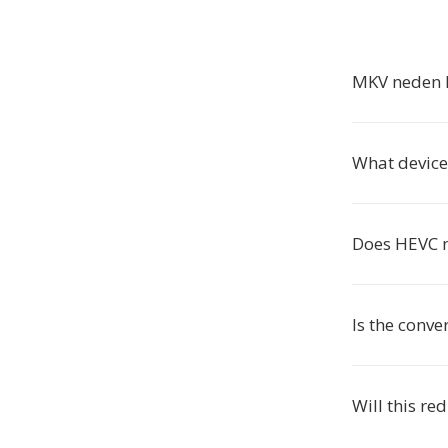
MKV neden 
What device
Does HEVC m
Is the conv
Will this r