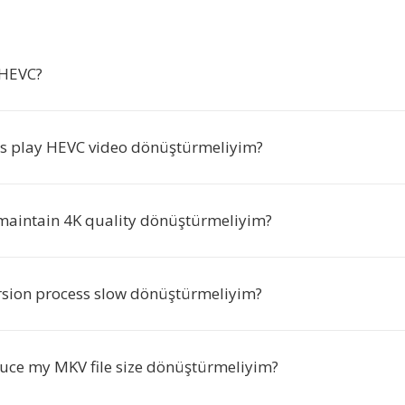
HEVC?
s play HEVC video dönüştürmeliyim?
aintain 4K quality dönüştürmeliyim?
ersion process slow dönüştürmeliyim?
educe my MKV file size dönüştürmeliyim?