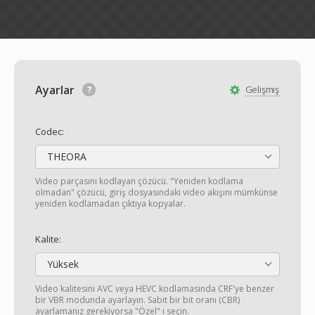
Ayarlar
Gelişmiş
Codec:
THEORA
Video parçasını kodlayan çözücü. "Yeniden kodlama
olmadan" çözücü, giriş dosyasındaki video akışını mümkünse
yeniden kodlamadan çıktıya kopyalar.
Kalite:
Yüksek
Video kalitesini AVC veya HEVC kodlamasında CRF'ye benzer
bir VBR modunda ayarlayın. Sabit bir bit oranı (CBR)
ayarlamanız gerekiyorsa "Özel" i seçin.