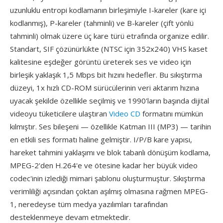
uzunluklu entropi kodlamanın birleşimiyle I-kareler (kare içi
kodlanmış), P-kareler (tahminli) ve B-kareler (çift yönlü
tahminli) olmak üzere üç kare türü etrafında organize edilir.
Standart, SIF çözünürlükte (NTSC için 352x240) VHS kaset
kalitesine eşdeğer görüntü üreterek ses ve video için
birleşik yaklaşık 1,5 Mbps bit hızını hedefler. Bu sıkıştırma
düzeyi, 1x hızlı CD-ROM sürücülerinin veri aktarım hızına
uyacak şekilde özellikle seçilmiş ve 1990'ların başında dijital
videoyu tüketicilere ulaştıran
Video CD
formatını mümkün
kılmıştır. Ses bileşeni — özellikle Katman III (MP3) — tarihin
en etkili ses formatı haline gelmiştir. I/P/B kare yapısı,
hareket tahmini yaklaşımı ve blok tabanlı dönüşüm kodlama,
MPEG-2'den H.264'e ve ötesine kadar her büyük video
codec'inin izlediği mimari şablonu oluşturmuştur. Sıkıştırma
verimliliği açısından çoktan aşılmış olmasına rağmen MPEG-
1, neredeyse tüm medya yazılımları tarafından
desteklenmeye devam etmektedir.