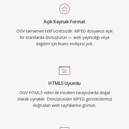
veya lisanslı codec&#039;lere bağımlı olmadan
işleyebildiğini göstererek yerel OGV desteği
Açık Kaynak Format
sunmuştur. Format ayrıca Ogg kapsayıcısı
OGV tamamen telif ücretsizdir. MPEG dosyanızı açık
içinde FLAC kayıpsız ses, Kate altyazı akışları ve
bir standarda dönüştürün — web yayıncılığı veya
Skeleton meta verilerini destekler. WebM ve
dağıtım için lisans endişesi yok.
AV1 açık kaynak video alanında OGV&#039;nın
büyük ölçüde yerini almış olsa da, format Linux
dağıtımlarında, açık kaynak medya araçlarında
ve patent endişelerinden tamamen arınmış
olmanın önemli olduğu ortamlarda hâlâ
HTML5 Uyumlu
kullanılabilir durumdadır.
OGV HTML5 video ile modern tarayıcılarda doğal
olarak oynatılır. Dönüştürülen MPEG görüntülerinizi
doğrudan web sayfalarına gömün.