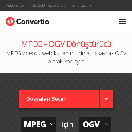
Video Editor
Add Subtitles to Video
Daha fazla
MPEG - OGV Dönüştürücü
MPEG videoyu web kullanımı için açık kaynak OGV
olarak kodlayın
Dosyaları Seçin
MPEG
OGV
için