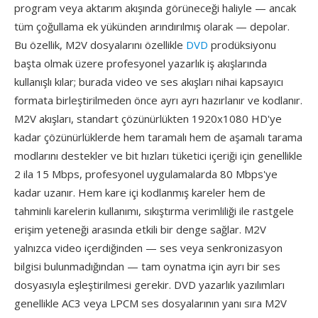
program veya aktarım akışında görüneceği haliyle — ancak
tüm çoğullama ek yükünden arındırılmış olarak — depolar.
Bu özellik, M2V dosyalarını özellikle
DVD
prodüksiyonu
başta olmak üzere profesyonel yazarlık iş akışlarında
kullanışlı kılar; burada video ve ses akışları nihai kapsayıcı
formata birleştirilmeden önce ayrı ayrı hazırlanır ve kodlanır.
M2V akışları, standart çözünürlükten 1920x1080 HD'ye
kadar çözünürlüklerde hem taramalı hem de aşamalı tarama
modlarını destekler ve bit hızları tüketici içeriği için genellikle
2 ila 15 Mbps, profesyonel uygulamalarda 80 Mbps'ye
kadar uzanır. Hem kare içi kodlanmış kareler hem de
tahminli karelerin kullanımı, sıkıştırma verimliliği ile rastgele
erişim yeteneği arasında etkili bir denge sağlar. M2V
yalnızca video içerdiğinden — ses veya senkronizasyon
bilgisi bulunmadığından — tam oynatma için ayrı bir ses
dosyasıyla eşleştirilmesi gerekir. DVD yazarlık yazılımları
genellikle AC3 veya LPCM ses dosyalarının yanı sıra M2V