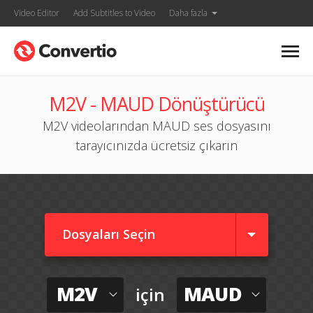
Video Editor
Add Subtitles to Video
Daha fazla
M2V - MAUD Dönüştürücü
M2V videolarından MAUD ses dosyasını
tarayıcınızda ücretsiz çıkarın
Dosyaları Seçin
M2V
MAUD
için