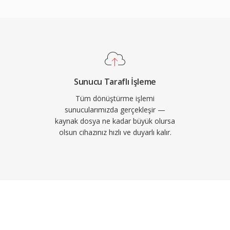
ısıtlı ağlarda sesli
ce pratiktir. Diğer bir
 konfor gürültüsü üretimi
, dar bant genişliği (300-
sa da zorlu ağ
stün başarı gösterir.
Sunucu Taraflı İşleme
Tüm dönüştürme işlemi
sunucularımızda gerçekleşir —
kaynak dosya ne kadar büyük olursa
olsun cihazınız hızlı ve duyarlı kalır.