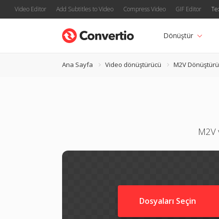
Video Editor
Add Subtitles to Video
Compress Video
GIF Editor
Te
Dönüştür
Ana Sayfa
Video dönüştürücü
M2V Dönüştürü
M2V v
Dosyaları Seçin