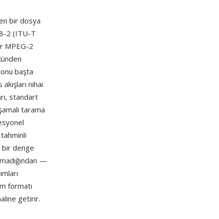
ren bir dosya
18-2 (ITU-T
 bir MPEG-2
ükünden
onu başta
akışları nihai
arı, standart
şamalı tarama
fesyonel
tahminli
li bir denge
unmadığından —
ımları
um formatı
line getirir.