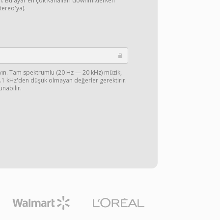
yın. Bu ayar en çok kanalları downmixlerken
stereo'ya).
ayın. Tam spektrumlu (20 Hz — 20 kHz) müzik,
44.1 kHz'den düşük olmayan değerler gerektirir.
unabilir.