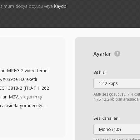
aksimum dosya boyutu veya
Kaydol
Ayarlar
lmadan MPEG-2 video temel
Bit hızı:
5&#039;te Hareketli
12.2 kbps
EC 13818-2 (ITU-T H.262
AMR ses çözücüsü, 7.4 kbit
ılan M2V, sıkıştırılmış
4.75 12.2 kbit/sn arasında 
 akışında görüneceği
n arındırılmış olarak —
Ses Kanalları:
likle DVD prodüksiyonu
Mono (1.0)
ışlarında kullanışlı kılar;