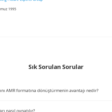
mmuz 1995
Sık Sorulan Sorular
nı AMR formatına dönüştürmenin avantajı nedir?
ı nasıl oynatılır?