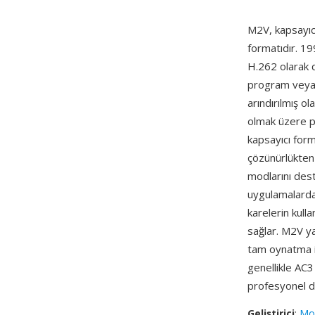
M2V, kapsayıcı
formatıdır. 1
H.262 olarak d
program veya 
arındırılmış o
olmak üzere pro
kapsayıcı form
çözünürlükte
modlarını deste
uygulamalarda
karelerin kulla
sağlar. M2V y
tam oynatma iç
genellikle AC3
profesyonel di
Geliştirici
:
Mov