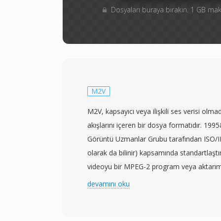
Dosyaları buraya bırakın. 1 GB m
M2V
M2V, kapsayıcı veya ilişkili ses verisi o
akışlarını içeren bir dosya formatıdır. 199
Görüntü Uzmanlar Grubu tarafından ISO/I
olarak da bilinir) kapsamında standartlaştır
videoyu bir MPEG-2 program veya aktarım
haliyle — ancak tüm çoğullama ek yükünde
devamını oku
depolar. Bu özellik, M2V dosyalarını özel
başta olmak üzere profesyonel yazarlık iş ak