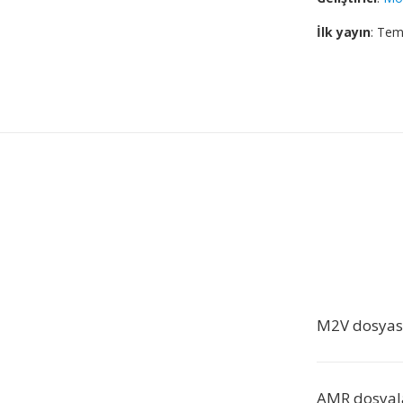
İlk yayın
: Te
M2V dosyası
AMR dosyalar