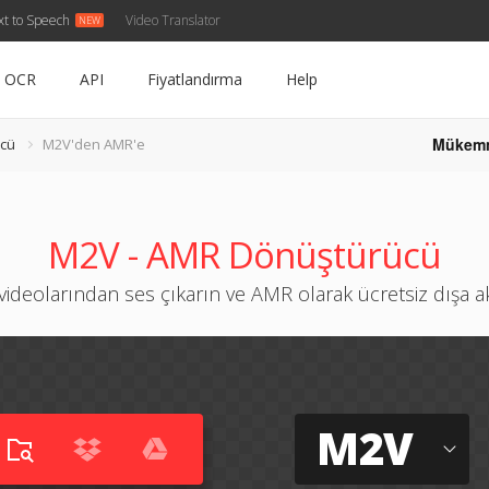
xt to Speech
Video Translator
OCR
API
Fiyatlandırma
Help
Mükem
cü
M2V'den AMR'e
M2V - AMR Dönüştürücü
ideolarından ses çıkarın ve AMR olarak ücretsiz dışa a
M2V