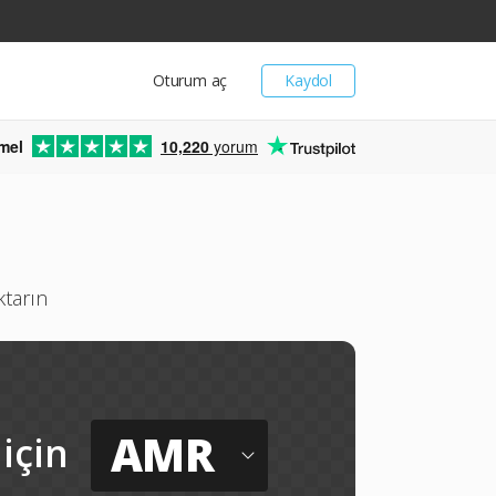
Oturum aç
Kaydol
mel
10,220
yorum
ktarın
AMR
için