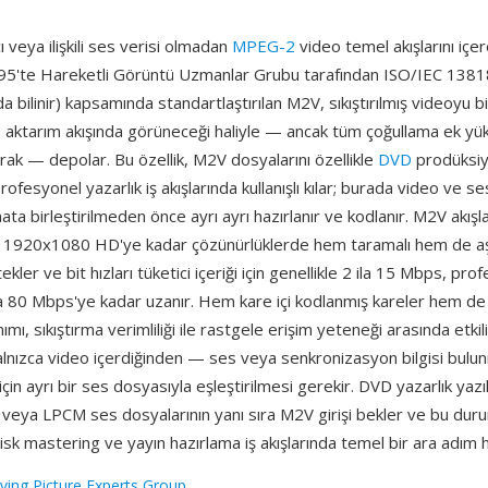
 veya ilişkili ses verisi olmadan
MPEG-2
video temel akışlarını içe
995'te Hareketli Görüntü Uzmanlar Grubu tarafından ISO/IEC 138
a bilinir) kapsamında standartlaştırılan M2V, sıkıştırılmış videoyu
aktarım akışında görüneceği haliyle — ancak tüm çoğullama ek y
larak — depolar. Bu özellik, M2V dosyalarını özellikle
DVD
prodüksiy
fesyonel yazarlık iş akışlarında kullanışlı kılar; burada video ve ses 
ata birleştirilmeden önce ayrı ayrı hazırlanır ve kodlanır. M2V akışl
n 1920x1080 HD'ye kadar çözünürlüklerde hem taramalı hem de a
kler ve bit hızları tüketici içeriği için genellikle 2 ila 15 Mbps, pro
 80 Mbps'ye kadar uzanır. Hem kare içi kodlanmış kareler hem de 
nımı, sıkıştırma verimliliği ile rastgele erişim yeteneği arasında etki
alnızca video içerdiğinden — ses veya senkronizasyon bilgisi bul
in ayrı bir ses dosyasıyla eşleştirilmesi gerekir. DVD yazarlık yazıl
 veya LPCM ses dosyalarının yanı sıra M2V girişi bekler ve bu dur
sk mastering ve yayın hazırlama iş akışlarında temel bir ara adım ha
ing Picture Experts Group