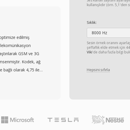
cı formata
Ses kanalı sayısını ayarla
kullanışlıdır (örn. 5,1'den 
 kodlanır. M2V akışları,
039;ye kadar
Sıklık:
malı tarama modlarını
8000 Hz
genellikle 2 ila 15 Mbps,
optimize edilmiş
;ye kadar uzanır. Hem
Sesin örnek oranını ayarl
 Telekomünikasyon
şeffaflık elde etmek için 
karelerin kullanımı,
Viki
'de daha fazla bilgi bul
laştırılarak GSM ve 3G
eneği arasında etkili bir
imsenmiştir. Kodek, ağ
inden — ses veya
e bağlı olarak 4,75 ile
Hepsini sıfırla
 tam oynatma için ayrı
dinamik olarak geçiş
VD yazarlık yazılımları
cı marjinal netliği iletim
yanı sıra M2V girişi
r hıza geçer. Bu
isk mastering ve yayın
onlarında tanımlanmıştır
haline getirir.
üresel ölçekte en yaygın
Başlıca avantajı
e bir dakikalık AMR sesi