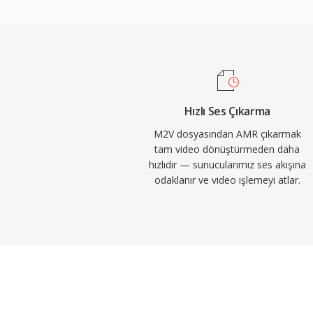
yaklaşık 90 KB yer kaplar ve bant genişliği k
notlar, sesli mesajlar ve MMS için son dere
yararı işe yerleşik ses aktivite algılama ve
olup sessizlik sırasında iletimi azaltır. AMR
3400 Hz) nedeniyle müzik için uygun olma
koşullarında anlaşılır konuşma iletiminde ü
Hızlı Ses Çıkarma
M2V dosyasından AMR çıkarmak
tam video dönüştürmeden daha
hızlıdır — sunucularımız ses akışına
odaklanır ve video işlemeyi atlar.