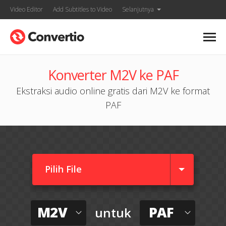
Video Editor
Add Subtitles to Video
Selanjutnya
Konverter M2V ke PAF
Ekstraksi audio online gratis dari M2V ke format
PAF
Pilih File
M2V
PAF
untuk