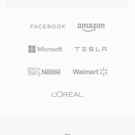
raster, animasi, audio dan video tertanam,
dan hingga 80 Mbps dalam aplikasi profesional.
serta kode ActionScript untuk interaktivitas,
Penggunaan frame intra-coded dan frame
semuanya dikemas dalam format biner yang
prediktif memberikan keseimbangan efektif
ringkas dan dirancang untuk pengiriman web
antara efisiensi kompresi dan kemampuan
yang efisien. Selama masa jayanya dari akhir
akses acak. Karena M2V hanya berisi video
1990-an hingga awal 2010-an, SWF menjadi
tanpa audio atau informasi sinkronisasi, format
penggerak ekosistem konten web yang luas
ini memerlukan pemasangan dengan file audio
termasuk situs web animasi, iklan banner,
terpisah untuk pemutaran lengkap. Perangkat
game kasual, aplikasi edukasi, dan pengalaman
lunak authoring DVD umumnya mengharapkan
multimedia interaktif. Mesin rendering berbasis
input M2V bersama file audio AC3 atau LPCM,
vektor memungkinkan animasi yang halus dan
menjadikan format ini langkah perantara yang
grafik yang skalabel pada ukuran file yang
penting dalam alur kerja mastering cakram
sangat kecil, menjadikan konten multimedia
profesional dan persiapan siaran.
yang kaya praktis bahkan pada koneksi internet
yang lambat. SWF mendukung rendering
progresif, memungkinkan konten mulai diputar