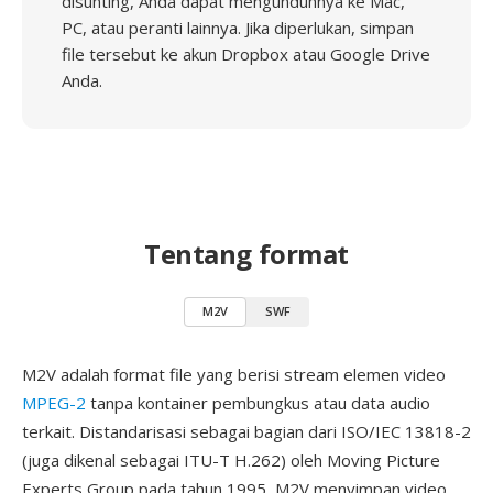
disunting, Anda dapat mengunduhnya ke Mac,
PC, atau peranti lainnya. Jika diperlukan, simpan
file tersebut ke akun Dropbox atau Google Drive
Anda.
Tentang format
M2V
SWF
M2V adalah format file yang berisi stream elemen video
MPEG-2
tanpa kontainer pembungkus atau data audio
terkait. Distandarisasi sebagai bagian dari ISO/IEC 13818-2
(juga dikenal sebagai ITU-T H.262) oleh Moving Picture
Experts Group pada tahun 1995, M2V menyimpan video