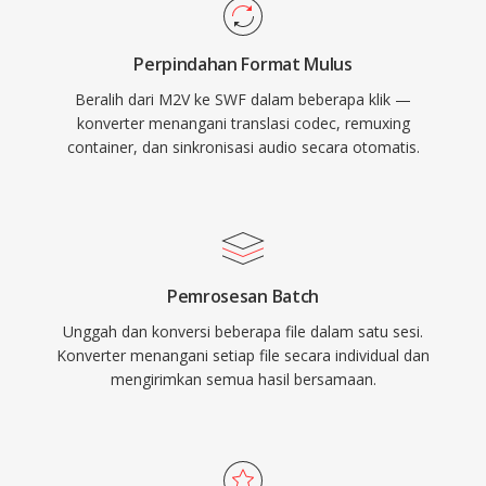
sebelum seluruh file diunduh. Adobe Flash
Player pada masa puncaknya terpasang di lebih
Perpindahan Format Mulus
dari 98% komputer desktop yang terhubung
Beralih dari M2V ke SWF dalam beberapa klik —
internet, memberikan SWF jangkauan yang tak
konverter menangani translasi codec, remuxing
tertandingi untuk konten web interaktif. Format
container, dan sinkronisasi audio secara otomatis.
ini berevolusi untuk mendukung pemutaran
video, akses kamera dan mikrofon, akselerasi
3D, dan koneksi soket untuk aplikasi real-time.
Adobe mengakhiri dukungan Flash Player pada
Desember 2020, tetapi file SWF tetap signifikan
Pemrosesan Batch
secara historis dan dilestarikan melalui proyek
Unggah dan konversi beberapa file dalam satu sesi.
open-source seperti Ruffle yang
Konverter menangani setiap file secara individual dan
memungkinkan akses berkelanjutan ke era
mengirimkan semua hasil bersamaan.
konten web ini.