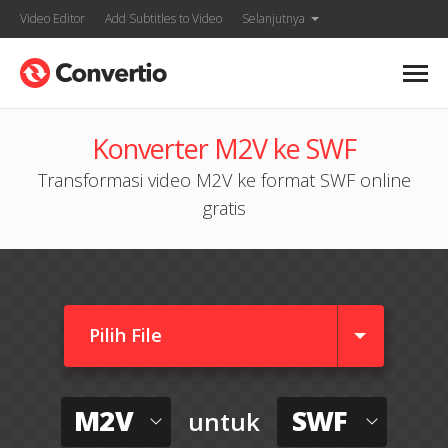
Video Editor
Add Subtitles to Video
Selanjutnya
Konverter M2V ke SWF
Transformasi video M2V ke format SWF online
gratis
Pilih File
M2V
SWF
untuk