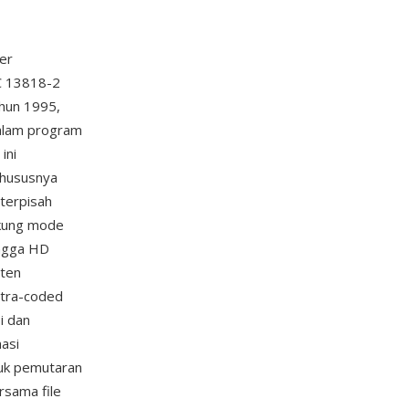
er
EC 13818-2
ahun 1995,
alam program
ini
khususnya
 terpisah
ukung mode
ingga HD
nten
ntra-coded
i dan
asi
tuk pemutaran
sama file