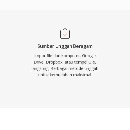
 platform streaming,
gimplementasikan Vorbis
andalkan Vorbis selama
 utamanya karena alasan
ualitas pada bitrate
 pesaing, itulah
Sumber Unggah Beragam
 video game di mana
Impor file dari komputer, Google
ara bersaing untuk
Drive, Dropbox, atau tempel URL
langsung. Berbagai metode unggah
id semuanya menyediakan
untuk kemudahan maksimal.