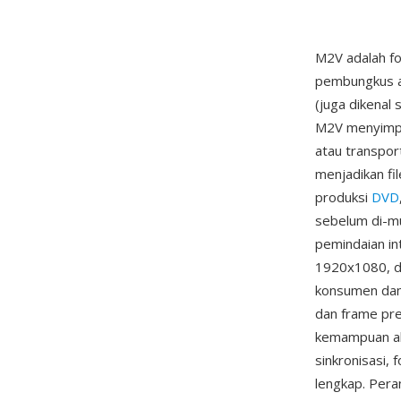
M2V adalah fo
pembungkus at
(juga dikenal
M2V menyimpa
atau transpor
menjadikan fi
produksi
DVD
sebelum di-m
pemindaian in
1920x1080, de
konsumen dan 
dan frame pre
kemampuan aks
sinkronisasi,
lengkap. Per