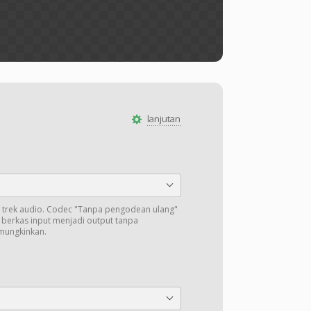
lanjutan
trek audio. Codec "Tanpa pengodean ulang"
i berkas input menjadi output tanpa
mungkinkan.