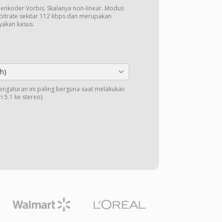
o enkoder Vorbis. Skalanya non-linear. Modus
bitrate sekitar 112 kbps dan merupakan
nyakan kasus.
h)
Pengaturan ini paling berguna saat melakukan
 5.1 ke stereo).