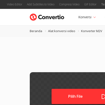
Video Editor
Add Subtitles to Video
Compress Video
GIF Editor
Te
Konversi
Beranda
Alat konversi video
Konverter M2V
Pilih File