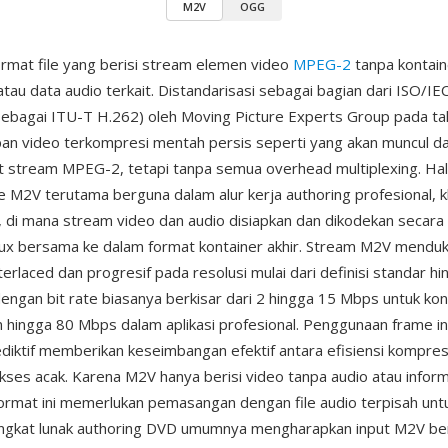
M2V
OGG
rmat file yang berisi stream elemen video
MPEG-2
tanpa kontain
au data audio terkait. Distandarisasi sebagai bagian dari ISO/I
 sebagai ITU-T H.262) oleh Moving Picture Experts Group pada t
n video terkompresi mentah persis seperti yang akan muncul d
t stream MPEG-2, tetapi tanpa semua overhead multiplexing. Hal 
le M2V terutama berguna dalam alur kerja authoring profesional, 
, di mana stream video dan audio disiapkan dan dikodekan secara
ux bersama ke dalam format kontainer akhir. Stream M2V mend
terlaced dan progresif pada resolusi mulai dari definisi standar h
ngan bit rate biasanya berkisar dari 2 hingga 15 Mbps untuk ko
hingga 80 Mbps dalam aplikasi profesional. Penggunaan frame i
diktif memberikan keseimbangan efektif antara efisiensi kompres
es acak. Karena M2V hanya berisi video tanpa audio atau inform
 format ini memerlukan pemasangan dengan file audio terpisah un
angkat lunak authoring DVD umumnya mengharapkan input M2V ber