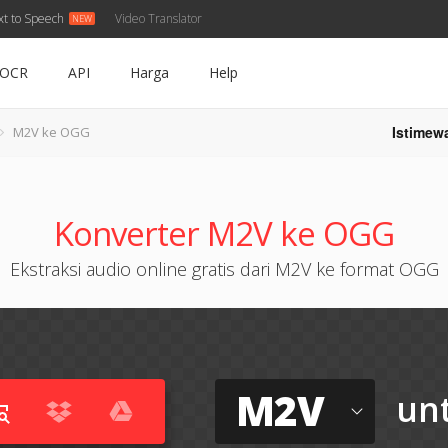
xt to Speech
Video Translator
OCR
API
Harga
Help
Istimew
M2V ke OGG
Konverter M2V ke OGG
Ekstraksi audio online gratis dari M2V ke format OGG
M2V
un