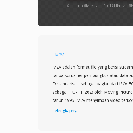
Taruh file di sini. 1 GB Ukuran
M2V
M2V adalah format file yang berisi stre
tanpa kontainer pembungkus atau data aud
Distandarisasi sebagai bagian dari ISO/IE
sebagai ITU-T H.262) oleh Moving Pictur
tahun 1995, M2V menyimpan video terko
seperti yang akan muncul dalam program 
selengkapnya
MPEG-2, tetapi tanpa semua overhead mult
menjadikan file M2V terutama berguna dal