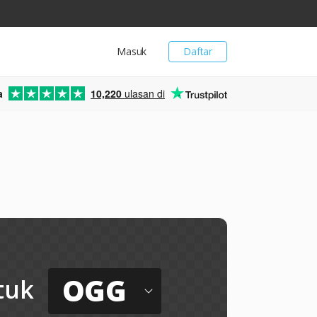
Masuk
Daftar
a
10,220
ulasan di
OGG
tuk