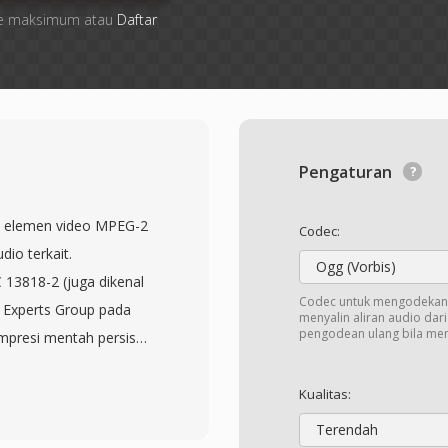
 file maksimum atau
Daftar
Pengaturan
am elemen video MPEG-2
Codec:
io terkait.
Ogg (Vorbis)
C 13818-2 (juga dikenal
Codec untuk mengodekan 
e Experts Group pada
menyalin aliran audio dar
pengodean ulang bila me
mpresi mentah persis
atau transport stream
iplexing. Hal ini
Kualitas:
am alur kerja authoring
Terendah