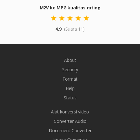
M2V ke MPG kualitas rating
4.9
(Suara 11)
About
Security
Format
Help
Status
Alat konversi video
Converter Audio
Document Converter
Image Converter