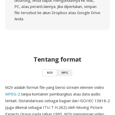
disunting, Anda dapat mengunduhnya ke Mac,
PC, atau peranti lainnya. Jika diperlukan, simpan
file tersebut ke akun Dropbox atau Google Drive
Anda.
Tentang format
M2V
MPG
M2V adalah format file yang berisi stream elemen video
MPEG-2
tanpa kontainer pembungkus atau data audio
terkait. Distandarisasi sebagai bagian dari ISO/IEC 13818-2
(juga dikenal sebagai ITU-T H.262) oleh Moving Picture
Experts Group pada tahun 1995, M2V menyimpan video