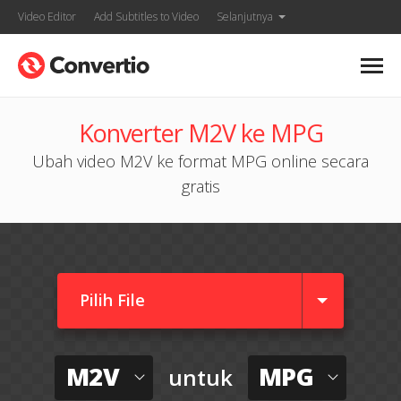
Video Editor
Add Subtitles to Video
Selanjutnya
Konverter M2V ke MPG
Ubah video M2V ke format MPG online secara
gratis
Pilih File
M2V
MPG
untuk