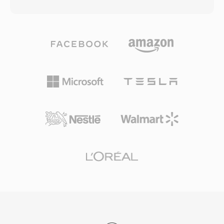
menyediakan singkatan untuk sebutan MPEG
dan hingga 80 Mbps dalam aplikasi profesional.
yang lebih panjang. File MPG berisi program
Penggunaan frame intra-coded dan frame
stream MPEG yang melakukan multiplex satu
prediktif memberikan keseimbangan efektif
video dan satu atau lebih stream elemen audio
antara efisiensi kompresi dan kemampuan
ke dalam byte stream terpadu dengan
akses acak. Karena M2V hanya berisi video
timestamp sinkronisasi. Format ini digunakan
tanpa audio atau informasi sinkronisasi, format
secara luas sepanjang tahun 1990-an dan
ini memerlukan pemasangan dengan file audio
2000-an untuk menyimpan video digital di
terpisah untuk pemutaran lengkap. Perangkat
komputer pribadi, muncul dalam berbagai hal
lunak authoring DVD umumnya mengharapkan
mulai dari rip Video CD dan ekstraksi DVD
input M2V bersama file audio AC3 atau LPCM,
hingga rekaman TV digital yang ditangkap
menjadikan format ini langkah perantara yang
dengan kartu encoder perangkat keras. File
penting dalam alur kerja mastering cakram
MPG yang menggunakan kompresi MPEG-1
profesional dan persiapan siaran.
biasanya berisi video 352x240 (NTSC) atau
352x288 (PAL) pada bit rate sekitar 1,5 Mbps,
sementara file MPG yang dikodekan MPEG-2