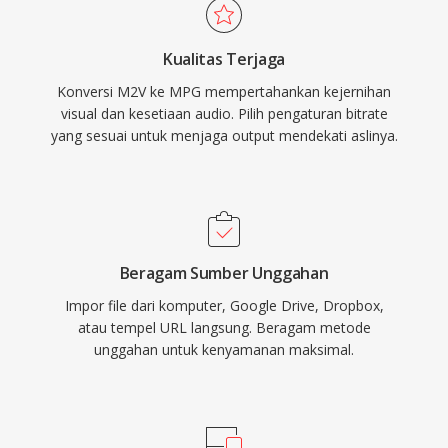
mendukung resolusi lebih tinggi hingga full HD.
Struktur program stream mengasumsikan
Kualitas Terjaga
media penyimpanan yang relatif andal, berbeda
Konversi M2V ke MPG mempertahankan kejernihan
dengan varian transport stream yang dirancang
visual dan kesetiaan audio. Pilih pengaturan bitrate
untuk siaran, menjadikannya efisien untuk
yang sesuai untuk menjaga output mendekati aslinya.
pemutaran berbasis file tanpa overhead paket
pemulihan kesalahan. Kompatibilitas yang luas
adalah salah satu kekuatan abadi format ini,
karena hampir setiap pemutar media di semua
sistem operasi dapat mendekode file ini tanpa
Beragam Sumber Unggahan
instalasi codec tambahan. MPG masih
Impor file dari komputer, Google Drive, Dropbox,
ditemukan dalam konten video arsip, rekaman
atau tempel URL langsung. Beragam metode
pengawasan, dan alur kerja video digital lawas.
unggahan untuk kenyamanan maksimal.