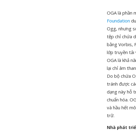
OGA là phần 
Foundation
du
Ogg, nhưng sự
tệp chỉ chứa 
bằng Vorbis, 
lớp truyền tải
OGA là khả nă
lại chỉ âm tha
Do bộ chứa Og
tránh được cá
dạng này hỗ t
chuẩn hóa. OG
và hầu hết mô
trữ.
Nhà phát tri