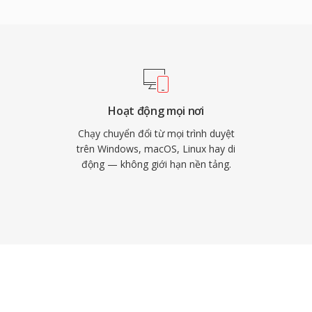
trễ mã hóa cũng ngắn
sóng trực tiếp nơi đồng
 điểm giữ MP2 phù hợp
óa: suy giảm nhẹ nhàng
 hiệu phát sóng qua không
 phát sóng thời gian
Hoạt động mọi nơi
trên khắp các khung phát
Chạy chuyển đổi từ mọi trình duyệt
trên Windows, macOS, Linux hay di
động — không giới hạn nền tảng.