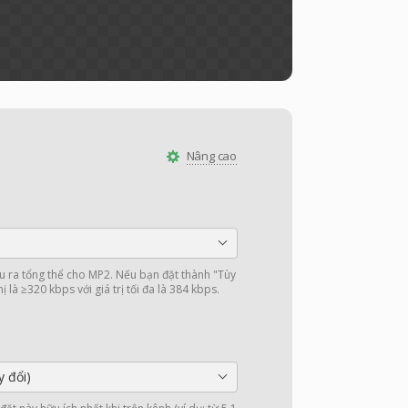
Nâng cao
ầu ra tổng thể cho MP2. Nếu bạn đặt thành "Tùy
 là ≥320 kbps với giá trị tối đa là 384 kbps.
y đổi)