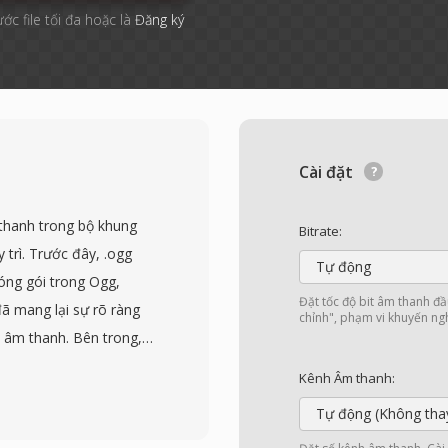
ước file tối đa hoặc là
Đăng ký
Cài đặt
thanh trong bộ khung
Bitrate:
trì. Trước đây, .ogg
Tự động
óng gói trong Ogg,
Đặt tốc độ bit âm thanh đ
ã mang lại sự rõ ràng
chỉnh", phạm vi khuyến nghị
u âm thanh. Bên trong,
 mã hóa bằng Vorbis,
Kênh Âm thanh:
 phụ thuộc vào codec,
Tự động (Không tha
ác luồng logic xâu chuỗi