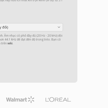
ặt này hữu ích nhất khi trộn kênh (ví dụ: từ 5.1
y đổi)
nh. Âm nhạc có phổ đầy đủ (20 Hz - 20 kHz) đòi
 hơn 44.1 kHz để đạt đến độ trong trẻo. Bạn có
n trên
wiki
.