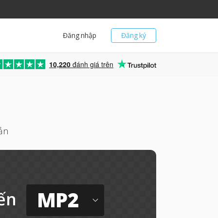
Đăng nhập
Đăng ký
10,220
đánh giá trên
ản
MP2
ến