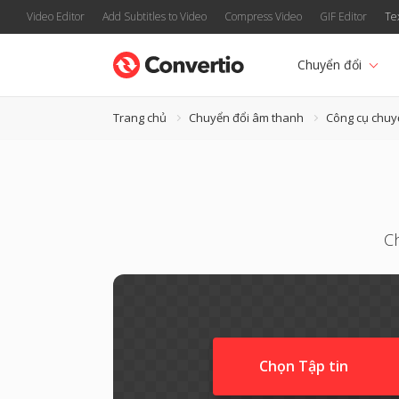
Video Editor
Add Subtitles to Video
Compress Video
GIF Editor
Te
Chuyển đổi
Trang chủ
Chuyển đổi âm thanh
Công cụ chuy
C
Chọn Tập tin