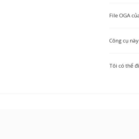
File OGA củ
Công cụ này
Tôi có thể đ