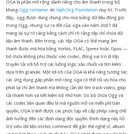
OGA là phần mở rộng dành riêng cho âm thanh trong bộ
khung
Ogg container
do
Xiph.Org Foundation
duy trì. Trước
đây, .ogg được dùng chung cho mọi luồng dữ liệu đóng gói
trong Ogg, nhưng sự ra đời của .oga vào năm 2007 đã
mang lại sự rõ ràng bằng cách chỉ rõ rằng tệp chỉ chứa dữ
liệu âm thanh. Bên trong, các tệp OGA có thể mang âm
thanh được mã hóa bằng Vorbis, FLAC, Speex hoặc Opus —
bộ chứa không phụ thuộc vào codec, đóng vai trò là lớp
truyền tải với hỗ trợ các luồng logic xâu chuỗi và tìm kiếm
dựa trên granule. Một lợi ích của OGA là khả năng tương tác:
các ứng dụng gặp phần mở rộng .oga có thể tối ưu hóa cho
phát lại chỉ âm thanh mà không cần dò tìm track video, giúp
tải nhanh hơn và tiết kiệm bộ nhớ hơn. Do bộ chứa Ogg và
các codec liên quan đều là mã nguồn mở và miễn phí bản
quyền, OGA tránh được các phức tạp về cấp phép sáng chế
ảnh hưởng đến các định dạng độc quyền. Định dạng này hỗ
trợ siêu dữ liệu Vorbis comment để gắn thẻ nghệ sĩ, album