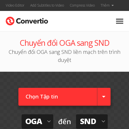
Video Editor
Add Subtitles to Video
Compress Video
Thêm
Chuyển đổi OGA sang SND
Chuyển đổi OGA sang SND liền mạch trên trình
duyệt
Chọn Tập tin
OGA
SND
đến