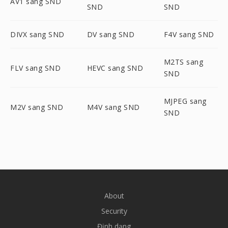
AV1 sang SND
SND
SND
DIVX sang SND
DV sang SND
F4V sang SND
M2TS sang
FLV sang SND
HEVC sang SND
SND
MJPEG sang
M2V sang SND
M4V sang SND
SND
About
Security
Định dạng