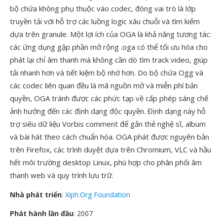
bộ chứa không phụ thuộc vào codec, đóng vai trò là lớp
truyền tải với hỗ trợ các luồng logic xâu chuỗi và tìm kiếm
dựa trên granule. Một lợi ích của OGA là khả năng tương tác:
các ứng dụng gặp phần mở rộng .oga có thể tối ưu hóa cho
phát lại chỉ âm thanh mà không cần dò tìm track video, giúp
tải nhanh hơn và tiết kiệm bộ nhớ hơn. Do bộ chứa Ogg và
các codec liên quan đều là mã nguồn mở và miễn phí bản
quyền, OGA tránh được các phức tạp về cấp phép sáng chế
ảnh hưởng đến các định dạng độc quyền. Định dạng này hỗ
trợ siêu dữ liệu Vorbis comment để gắn thẻ nghệ sĩ, album
và bài hát theo cách chuẩn hóa. OGA phát được nguyên bản
trên Firefox, các trình duyệt dựa trên Chromium, VLC và hầu
hết môi trường desktop Linux, phù hợp cho phân phối âm
thanh web và quy trình lưu trữ.
Nhà phát triển
:
Xiph.Org Foundation
Phát hành lần đầu
: 2007