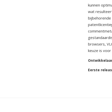
kunnen optima
wat resulteer
bijbehorende 
patentlicenti
commentmetada
gestandaardis
browsers, VL
keuze is voor
Ontwikkelaa
Eerste relea