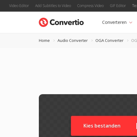
Video Editor
Add Subtitles to Video
Compress Video
GIF Editor
Te
Converteren
Home
Audio Converter
OGA Converter
OG
Kies bestanden