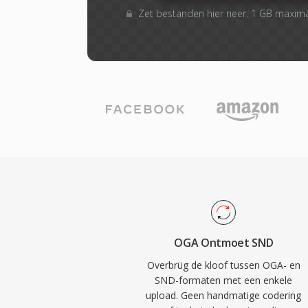
Zet bestanden hier neer. 1 GB maxim
OGA Ontmoet SND
Overbrüg de kloof tussen OGA- en
SND-formaten met een enkele
upload. Geen handmatige codering