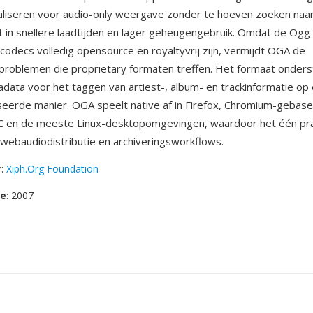
liseren voor audio-only weergave zonder te hoeven zoeken naar
t in snellere laadtijden en lager geheugengebruik. Omdat de Ogg
codecs volledig opensource en royaltyvrij zijn, vermijdt OGA de
eproblemen die proprietary formaten treffen. Het formaat onders
ta voor het taggen van artiest-, album- en trackinformatie op
eerde manier. OGA speelt native af in Firefox, Chromium-gebas
C en de meeste Linux-desktopomgevingen, waardoor het één pra
 webaudiodistributie en archiveringsworkflows.
r
:
Xiph.Org Foundation
se
: 2007