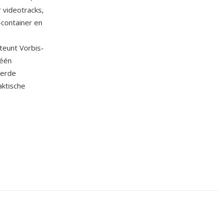
 videotracks,
-container en
teunt Vorbis-
 één
eerde
ktische