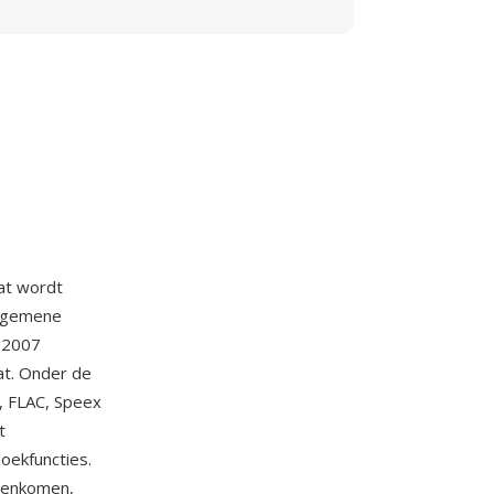
at wordt
 algemene
n 2007
at. Onder de
, FLAC, Speex
t
oekfuncties.
egenkomen,