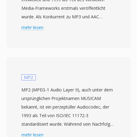
Media-Frameworks erstmals veröffentlicht
wurde. Als Konkurrent zu MP3 und AAC
konzipiert, nutzt WMA Standard perzeptülle
mehr lesen
Kodierung, um laut Microsoft nahezu CD-
Qualität bei Bitraten von nur 64 kbps zu liefern
— etwa die Hälfte der Datenrate, die MP3
typischerweise für vergleichbare Ergebnisse
benötigte. Die Codec-Familie wuchs um WMA
Professional für Surround-Sound und
MP2
hochauflösende Audiowiedergabe, WMA
MP2 (MPEG-1 Audio Layer II), auch unter dem
Lossless für bitgenaue Archivkompression und
ursprünglichen Projektnamen MUSICAM
WMA Voice für Sprachinhalte bei sehr niedrigen
bekannt, ist ein perzeptüller Audiocodec, der
Bitraten. Die tiefe Integration in Windows,
1993 als Teil von ISO/IEC 11172-3
Windows Media Player und das Zune-
standardisiert wurde. Während sein Nachfolger
Ökosystem verschaffte WMA in den 2000er
MP3 die Aufmerksamkeit der Verbraucher auf
mehr lesen
Jahren einen starken Verbreitungsvorteil, und