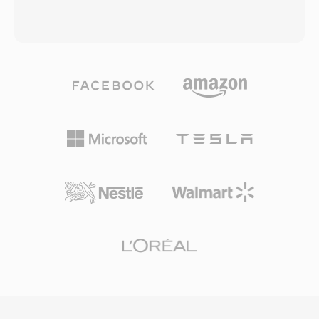
sich zog, eroberte MP2 eine daürhafte Nische
die DRM-Unterstützung (Digital Rights
im professionellen Rundfunk, die es bis heute
Management) machte es für Online-
hält. Der Codec teilt Audio in 32 Subbänder
Musikshops jener Ära attraktiv. Kodierung und
mithilfe einer Polyphasen-Filterbank auf,
Dekodierung werden nativ von Windows
wendet ein psychoakustisches Modell zur
gehandhabt, ohne dass Drittanbieter-Software
Bestimmung von Maskierungsschwellen an und
für die Wiedergabe auf einem Windows-
quantisiert sowie Huffman-kodiert jedes
Rechner erforderlich ist. Die
Subband entsprechend. Typische
plattformübergreifende Unterstützung hat sich
Rundfunkeinsätze verwenden 192-384 kbps für
durch Bibliotheken wie FFmpeg und GStreamer
Stereo und erzielen transparente Qualität bei
verbessert, obwohl WMA auf Nicht-Microsoft-
geringerer Encoder-Komplexität und besserer
Geräten weniger universell kompatibel bleibt als
Fehlerresistenz als Layer III. Diese
MP3 oder AAC. Das Format findet sich noch in
Eigenschaften erklären, warum DVB-
älteren Medienbibliotheken, doch neuere
Fernsehen, DAB-Digitalradio und der HDV-
Codecs haben es für Streaming und mobile
Camcorder-Standard MP2 vorschreiben oder
Nutzung weitgehend abgelöst.
bevorzugen. Die Encoder-Latenz ist ebenfalls