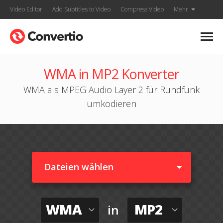
Video Editor
Add Subtitles to Video
Compress Video
Mehr
WMA in MP2 Konverter
WMA als MPEG Audio Layer 2 für Rundfunk
umkodieren
Dateien wählen
WMA
MP2
in