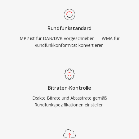
kürzer — ein wichtiges Merkmal für Live-
Sendungen, bei denen Lippensynchronisation
entscheidend ist. Drei Vorteile halten MP2 auch
Rundfunkstandard
Jahrzehnte nach der Standardisierung relevant:
MP2 ist für DAB/DVB vorgeschrieben — WMA für
graceful Degradation bei
Rundfunkkonformität konvertieren.
Uebertragungsfehlern, unverzichtbar für
terrestrische Signale, minimale
Kodierungsverzögerung für Echtzeit-
Sendeketten und fest verankerte regulatorische
Akzeptanz in europäischen und asiatischen
Bitraten-Kontrolle
Rundfunkrahmen.
Exakte Bitrate und Abtastrate gemäß
Rundfunkspezifikationen einstellen.