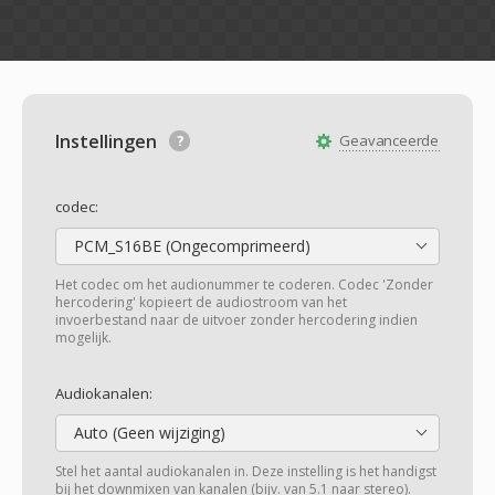
Instellingen
Geavanceerde
codec:
PCM_S16BE (Ongecomprimeerd)
Het codec om het audionummer te coderen. Codec 'Zonder
hercodering' kopieert de audiostroom van het
invoerbestand naar de uitvoer zonder hercodering indien
mogelijk.
Audiokanalen:
Auto (Geen wijziging)
Stel het aantal audiokanalen in. Deze instelling is het handigst
bij het downmixen van kanalen (bijv. van 5.1 naar stereo).