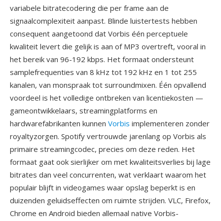
variabele bitratecodering die per frame aan de
signaalcomplexiteit aanpast. Blinde luistertests hebben
consequent aangetoond dat Vorbis één perceptuele
kwaliteit levert die gelijk is aan of MP3 overtreft, vooral in
het bereik van 96-192 kbps. Het formaat ondersteunt
samplefrequenties van 8 kHz tot 192 kHz en 1 tot 255
kanalen, van monspraak tot surroundmixen. Één opvallend
voordeel is het volledige ontbreken van licentiekosten —
gameontwikkelaars, streamingplatforms en
hardwarefabrikanten kunnen
Vorbis
implementeren zonder
royaltyzorgen. Spotify vertrouwde jarenlang op Vorbis als
primaire streamingcodec, precies om deze reden. Het
formaat gaat ook sierlijker om met kwaliteitsverlies bij lage
bitrates dan veel concurrenten, wat verklaart waarom het
populair blijft in videogames waar opslag beperkt is en
duizenden geluidseffecten om ruimte strijden. VLC, Firefox,
Chrome en Android bieden allemaal native Vorbis-