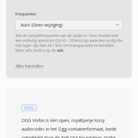
Frequentie:
Auto (Geen wijziging)
Stel de samplefrequentie van de audio in. Voor muziek met
een volledig spectrum (20 Hz - 20 kHz) zijn waarden nodig die
niet lager zijn dan 44.1 kHz om transparantie te bereiken.
Meer info vindt u op de
wiki
.
Alles herstellen
OGG
OGG Vorbis is één open, royaltyvrije lossy
audiocodec in het Ogg-containerformaat, beide
ontwikkeld door de Xiph.Org Foundation. Vorbis