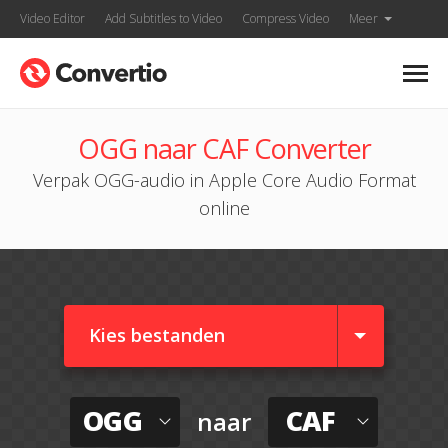
Video Editor
Add Subtitles to Video
Compress Video
Meer
OGG naar CAF Converter
Verpak OGG-audio in Apple Core Audio Format
online
Kies bestanden
OGG
CAF
naar