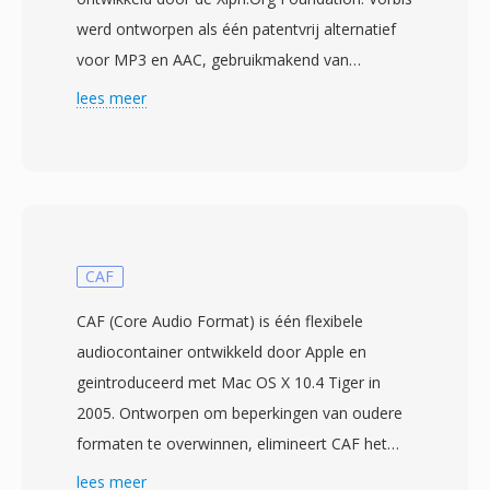
werd ontworpen als één patentvrij alternatief
voor MP3 en AAC, gebruikmakend van
modified discrete cosine transform (MDCT)
lees meer
codering met variabele bitratecodering die per
frame aan de signaalcomplexiteit aanpast.
Blinde luistertests hebben consequent
aangetoond dat Vorbis één perceptuele
kwaliteit levert die gelijk is aan of MP3
overtreft, vooral in het bereik van 96-192 kbps.
CAF
Het formaat ondersteunt samplefrequenties
CAF (Core Audio Format) is één flexibele
van 8 kHz tot 192 kHz en 1 tot 255 kanalen,
audiocontainer ontwikkeld door Apple en
van monspraak tot surroundmixen. Één
geintroduceerd met Mac OS X 10.4 Tiger in
opvallend voordeel is het volledige ontbreken
2005. Ontworpen om beperkingen van oudere
van licentiekosten — gameontwikkelaars,
formaten te overwinnen, elimineert CAF het
streamingplatforms en hardwarefabrikanten
bestandsgroottelimiet van 4 GB dat WAV en
lees meer
kunnen Vorbis implementeren zonder