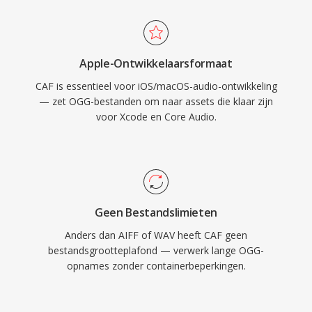
Het Core Audio-framework van Apple biedt
native ondersteuning op macOS en iOS, wat
low-latency weergave garandeert in
Apple-Ontwikkelaarsformaat
professionele applicaties als Logic Pro en Final
CAF is essentieel voor iOS/macOS-audio-ontwikkeling
Cut Pro. Voor Apple-ecosysteemworkflows die
— zet OGG-bestanden om naar assets die klaar zijn
zowel veelzijdigheid als schaalbaarheid
voor Xcode en Core Audio.
vereisen, is CAF één uitzonderlijk capabele
keuze.
Geen Bestandslimieten
Anders dan AIFF of WAV heeft CAF geen
bestandsgrootteplafond — verwerk lange OGG-
opnames zonder containerbeperkingen.