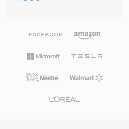
AIFF beperkt en ondersteunt theoretisch
royaltyzorgen. Spotify vertrouwde jarenlang op
onbeperkte lengtes. De container kan vrijwel
Vorbis als primaire streamingcodec, precies om
elke codec bevatten — AAC, ALAC, MP3,
deze reden. Het formaat gaat ook sierlijker om
lineaire PCM, IMA ADPCM en meer — binnen
met kwaliteitsverlies bij lage bitrates dan veel
één uniforme wrapper. De op chunks
concurrenten, wat verklaart waarom het
gebaseerde architectuur slaat audio op samen
populair blijft in videogames waar opslag
met rijke metadata, waaronder kanaallayouts,
beperkt is en duizenden geluidseffecten om
markeerregio&#039;s, annotaties en MIDI-
ruimte strijden. VLC, Firefox, Chrome en
data. Één bepalend voordeel is het verwerken
Android bieden allemaal native Vorbis-
van extreem lange opnames: omroepen en
decodering.
veldopnemers kunnen uren continu audio
vastleggen zonder groottebeperkingen.
Flexibele codecondersteuning is één andere
sterkte, aangezien één container werkt of de
inhoud nu high-resolution 24-bit/192 kHz
lossless audio of gecomprimeerde spraak is.