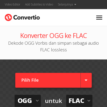
Video Editor
Add Subtitles to Video
Selanjutnya
Konverter OGG ke FLAC
Dekode OGG Vorbis dan simpan sebagai audio
FLAC lossless
Pilih File
OGG
FLAC
untuk