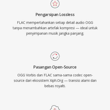
FLAC menarik. Pertama, pemulihan bit-for-bit
yang lengkap dari sinyal asli saat decoding.
Pengarsipan Lossless
Kedua, metadata tertanam melalui komentar
FLAC mempertahankan setiap detail audio OGG
Vorbis dan artwork album menjaga pustaka
tanpa menambahkan artefak kompresi — ideal untuk
tetap terorganisir tanpa file pendamping.
penyimpanan musik jangka panjang.
Ketiga, lisensi open-source berarti tidak ada
paten atau royalti, menghilangkan hambatan
hukum bagi pengembang dan vendor
perangkat keras.
Pasangan Open-Source
OGG Vorbis dan FLAC sama-sama codec open-
source dari ekosistem Xiph.Org — transisi alami dan
bebas royalti.