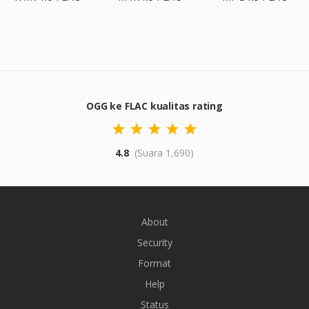
OGG ke FLAC kualitas rating
4.8
(Suara 1,690)
About
Security
Format
Help
Status