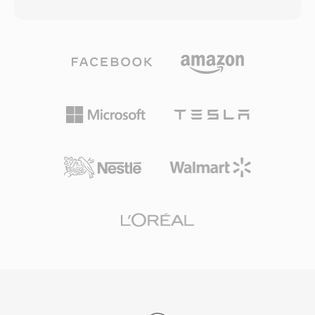
musik lossless. Encoder menerapkan prediksi
mengimplementasikan Vorbis tanpa
linear untuk memodelkan setiap blok audio,
kekhawatiran royalti. Spotify mengandalkan
kemudian mengkodekan residual melalui partisi
Vorbis selama bertahun-tahun sebagai codec
Rice — mengeksploitasi distribusi statistik dari
streaming utamanya karena alasan ini. Format
kesalahan prediksi untuk kompresi yang kuat
ini juga menangani degradasi kualitas pada
tanpa membuang data. Kedalaman bit hingga
bitrate rendah dengan lebih baik dibanding
32 dan sample rate hingga 655 kHz didukung,
banyak pesaing, itulah mengapa format ini
melampaui persyaratan rekaman beresolusi
tetap populer dalam video game di mana
tinggi. Dukungan perangkat keras sangat luas:
penyimpanan terbatas dan ribuan efek suara
smartphone, stereo mobil, pemutar Blu-ray,
bersaing untuk ruang. VLC, Firefox, Chrome,
dan hampir setiap aplikasi media desktop
dan Android semuanya menyediakan decoding
mendekode FLAC secara native. Layanan
Vorbis native.
streaming seperti Tidal dan Amazon Music
menggunakan FLAC untuk tier lossless,
menegaskan kepercayaan industri terhadap
codec ini. Tiga keunggulan utama membuat