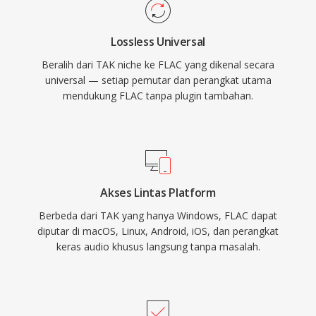
FLAC menarik. Pertama, pemulihan bit-for-bit
yang lengkap dari sinyal asli saat decoding.
Lossless Universal
Kedua, metadata tertanam melalui komentar
Beralih dari TAK niche ke FLAC yang dikenal secara
Vorbis dan artwork album menjaga pustaka
universal — setiap pemutar dan perangkat utama
tetap terorganisir tanpa file pendamping.
mendukung FLAC tanpa plugin tambahan.
Ketiga, lisensi open-source berarti tidak ada
paten atau royalti, menghilangkan hambatan
hukum bagi pengembang dan vendor
perangkat keras.
Akses Lintas Platform
Berbeda dari TAK yang hanya Windows, FLAC dapat
diputar di macOS, Linux, Android, iOS, dan perangkat
keras audio khusus langsung tanpa masalah.