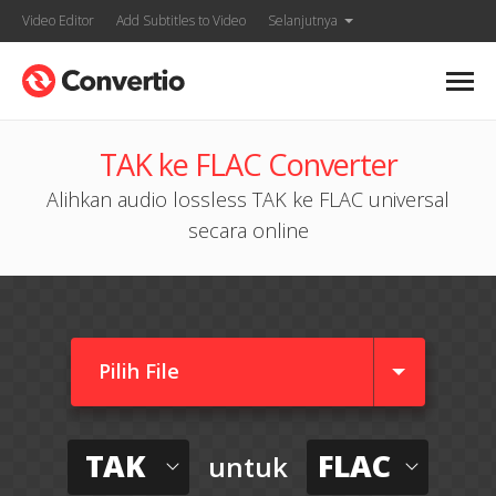
Video Editor
Add Subtitles to Video
Selanjutnya
TAK ke FLAC Converter
Alihkan audio lossless TAK ke FLAC universal
secara online
Pilih File
TAK
FLAC
untuk