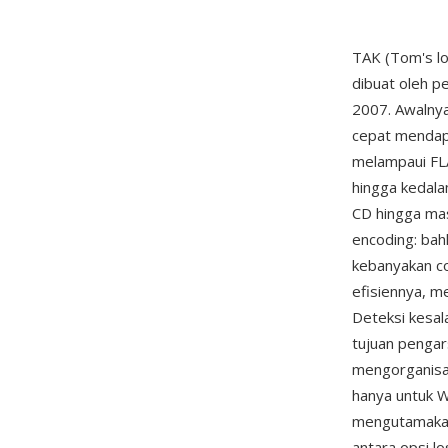
TAK (Tom's l
dibuat oleh p
2007. Awalny
cepat mendap
melampaui FL
hingga kedala
CD hingga mast
encoding: ba
kebanyakan c
efisiennya, 
Deteksi kesal
tujuan penga
mengorganisas
hanya untuk W
mengutamakan
antara opsi lo