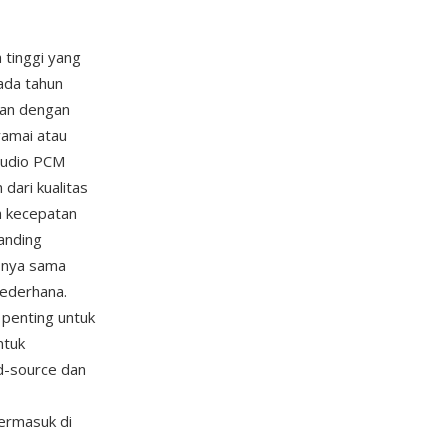
 tinggi yang
ada tahun
dan dengan
amai atau
audio PCM
dari kualitas
ah kecepatan
anding
-nya sama
ederhana.
 penting untuk
ntuk
d-source dan
termasuk di