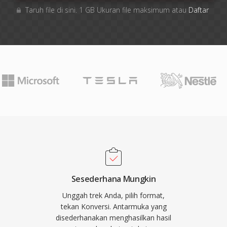
Taruh file di sini. 1 GB Ukuran file maksimum atau
Daftar
Sesederhana Mungkin
Unggah trek Anda, pilih format,
tekan Konversi. Antarmuka yang
disederhanakan menghasilkan hasil