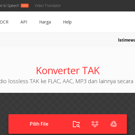
xt to Speech
Video Translator
OCR
API
Harga
Help
Istimew
Konverter TAK
dio lossless TAK ke FLAC, AAC, MP3 dan lainnya secara o
Pilih File