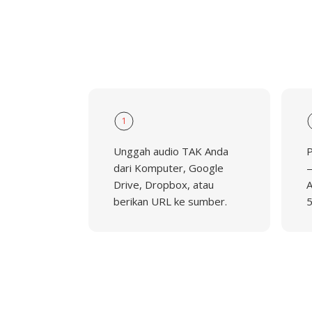
1
Unggah audio TAK Anda
P
dari Komputer, Google
—
Drive, Dropbox, atau
A
berikan URL ke sumber.
5