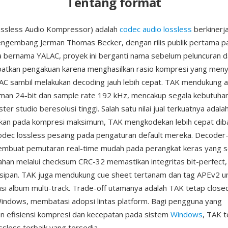
Tentang format
ossless Audio Kompressor) adalah
codec audio lossless
berkinerja
engembang Jerman Thomas Becker, dengan rilis publik pertama p
a bernama YALAC, proyek ini berganti nama sebelum peluncuran 
atkan pengakuan karena menghasilkan rasio kompresi yang meny
AC sambil melakukan decoding jauh lebih cepat. TAK mendukung 
man 24-bit dan sample rate 192 kHz, mencakup segala kebutuhan 
er studio beresolusi tinggi. Salah satu nilai jual terkuatnya adal
hkan pada kompresi maksimum, TAK mengkodekan lebih cepat dib
odec lossless pesaing pada pengaturan default mereka. Decoder
membuat pemutaran real-time mudah pada perangkat keras yang s
ahan melalui checksum CRC-32 memastikan integritas bit-perfect,
rsipan. TAK juga mendukung cue sheet tertanam dan tag APEv2 u
i album multi-track. Trade-off utamanya adalah TAK tetap close
indows, membatasi adopsi lintas platform. Bagi pengguna yang
 efisiensi kompresi dan kecepatan pada sistem
Windows
, TAK 
ssless terbaik yang tersedia.