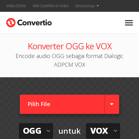
Video Editor
Add Subtitles to Video
Selanjutnya
Konverter OGG ke VOX
Encode audio OGG sebagai format Dialogic
ADPCM VOX
Pilih File
OGG
VOX
untuk