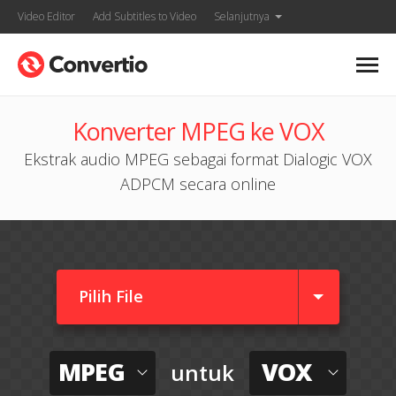
Video Editor
Add Subtitles to Video
Selanjutnya
Konverter MPEG ke VOX
Ekstrak audio MPEG sebagai format Dialogic VOX
ADPCM secara online
Pilih File
MPEG
VOX
untuk