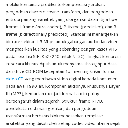
melalui kombinasi prediksi terkompensasi gerakan,
pengodean discrete cosine transform, dan pengodean
entropi panjang variabel, yang diorganisir dalam tiga tipe
frame: I-frame (intra-coded), P-frame (predicted), dan B-
frame (bidirectionally predicted). Standar ini menargetkan
bit rate sekitar 1,5 Mbps untuk gabungan audio dan video,
menghasilkan kualitas yang sebanding dengan kaset VHS
pada resolusi SIF (352x240 untuk NTSC). Tingkat kompresi
ini secara khusus dipilih untuk menyamai throughput data
dari drive CD-ROM kecepatan 1x, memungkinkan format
Video CD
yang membawa video digital kepada konsumen
pada awal 1990-an. Komponen audionya, khususnya Layer
III (MP3), kemudian menjadi format audio paling
berpengaruh dalam sejarah. Struktur frame I/P/B,
pendekatan estimasi gerakan, dan pengodean
transformasi berbasis blok menetapkan template
arsitektur yang diikuti oleh setiap codec video utama sejak