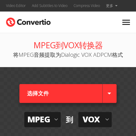
Video Editor
Add Subtitles to Video
Compress Video
更多
MPEG到VOX转换器
将MPEG音频提取为Dialogic VOX ADPCM格式
选择文件
MPEG
VOX
到