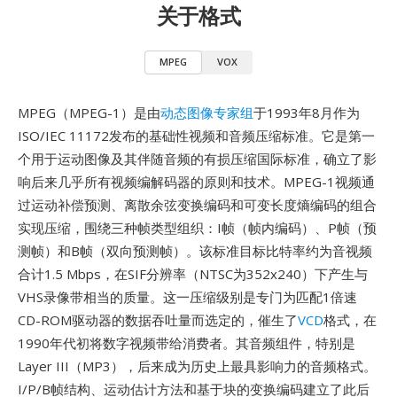
关于格式
MPEG
VOX
MPEG（MPEG-1）是由
动态图像专家组
于1993年8月作为
ISO/IEC 11172发布的基础性视频和音频压缩标准。它是第一
个用于运动图像及其伴随音频的有损压缩国际标准，确立了影
响后来几乎所有视频编解码器的原则和技术。MPEG-1视频通
过运动补偿预测、离散余弦变换编码和可变长度熵编码的组合
实现压缩，围绕三种帧类型组织：I帧（帧内编码）、P帧（预
测帧）和B帧（双向预测帧）。该标准目标比特率约为音视频
合计1.5 Mbps，在SIF分辨率（NTSC为352x240）下产生与
VHS录像带相当的质量。这一压缩级别是专门为匹配1倍速
CD-ROM驱动器的数据吞吐量而选定的，催生了
VCD
格式，在
1990年代初将数字视频带给消费者。其音频组件，特别是
Layer III（MP3），后来成为历史上最具影响力的音频格式。
I/P/B帧结构、运动估计方法和基于块的变换编码建立了此后