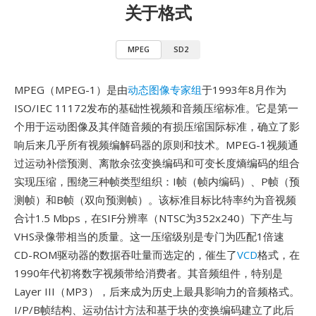
关于格式
MPEG
SD2
MPEG（MPEG-1）是由
动态图像专家组
于1993年8月作为
ISO/IEC 11172发布的基础性视频和音频压缩标准。它是第一
个用于运动图像及其伴随音频的有损压缩国际标准，确立了影
响后来几乎所有视频编解码器的原则和技术。MPEG-1视频通
过运动补偿预测、离散余弦变换编码和可变长度熵编码的组合
实现压缩，围绕三种帧类型组织：I帧（帧内编码）、P帧（预
测帧）和B帧（双向预测帧）。该标准目标比特率约为音视频
合计1.5 Mbps，在SIF分辨率（NTSC为352x240）下产生与
VHS录像带相当的质量。这一压缩级别是专门为匹配1倍速
CD-ROM驱动器的数据吞吐量而选定的，催生了
VCD
格式，在
1990年代初将数字视频带给消费者。其音频组件，特别是
Layer III（MP3），后来成为历史上最具影响力的音频格式。
I/P/B帧结构、运动估计方法和基于块的变换编码建立了此后