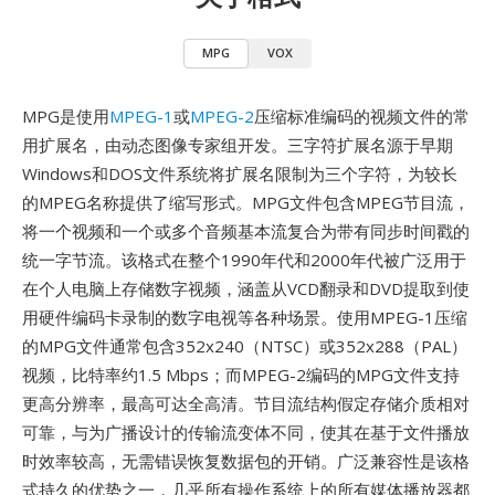
MPG
VOX
MPG是使用
MPEG-1
或
MPEG-2
压缩标准编码的视频文件的常
用扩展名，由动态图像专家组开发。三字符扩展名源于早期
Windows和DOS文件系统将扩展名限制为三个字符，为较长
的MPEG名称提供了缩写形式。MPG文件包含MPEG节目流，
将一个视频和一个或多个音频基本流复合为带有同步时间戳的
统一字节流。该格式在整个1990年代和2000年代被广泛用于
在个人电脑上存储数字视频，涵盖从VCD翻录和DVD提取到使
用硬件编码卡录制的数字电视等各种场景。使用MPEG-1压缩
的MPG文件通常包含352x240（NTSC）或352x288（PAL）
视频，比特率约1.5 Mbps；而MPEG-2编码的MPG文件支持
更高分辨率，最高可达全高清。节目流结构假定存储介质相对
可靠，与为广播设计的传输流变体不同，使其在基于文件播放
时效率较高，无需错误恢复数据包的开销。广泛兼容性是该格
式持久的优势之一，几乎所有操作系统上的所有媒体播放器都