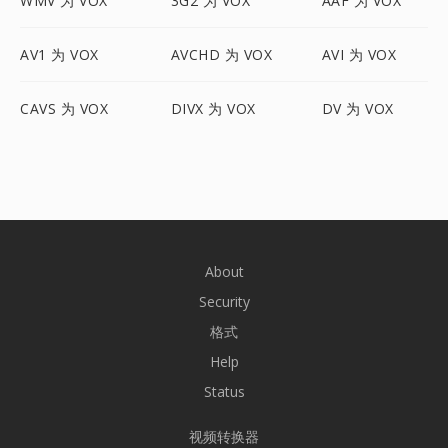
WMV 为 VOX
3G2 为 VOX
AAF 为 VOX
AV1 为 VOX
AVCHD 为 VOX
AVI 为 VOX
CAVS 为 VOX
DIVX 为 VOX
DV 为 VOX
About
Security
格式
Help
Status
视频转换器