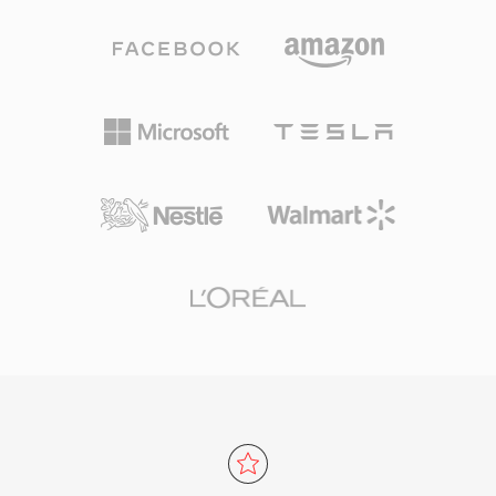
插件在不同操作系统和浏览器之间提供一致的视频
播放体验，解决了当时困扰网络视频的碎片化问
题。FLV文件以紧凑的头部开始，后跟带标签的数
据包，这种结构实现了快速定位和高效的渐进式下
载。该容器支持带有提示点的嵌入式元数据，实现
了章节导航和定时事件等交互功能。FLV将在线视
频从不可靠的小众体验转变为主流媒体，从根本上
重塑了互联网上的娱乐、教育和通信方式。尽管
HTML5视频和现代编解码器已取代了基于Flash的
传输方式，FLV文件仍存在于无数存档和旧版系统
中。