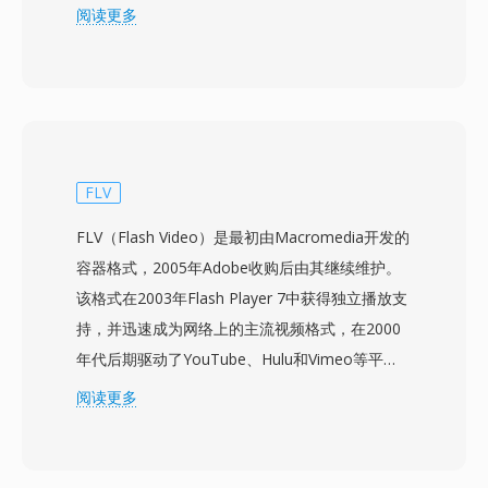
赖国外授权的编解码器。CAVS又称AVS1，其压缩
阅读更多
效率与H.264/AVC相当，同时采用更简化的专利框
架，授权成本显著更低。该标准支持从标清到高清
的视频分辨率，适用于地面数字电视广播和宽带流
媒体。关键技术特性包括8x8块变换、多种预测模
式，以及用于在低比特率下减少块效应的环路滤波
器。中国政府将CAVS认定为国家数字电视广播系
FLV
统的强制压缩标准，确保其在全国范围内的机顶盒
FLV（Flash Video）是最初由Macromedia开发的
和电视接收器中广泛部署。虽然与H.264或HEVC
容器格式，2005年Adobe收购后由其继续维护。
相比，CAVS的国际采用有限，但其重要意义在于
该格式在2003年Flash Player 7中获得独立播放支
服务于全球最大的媒体市场之一，并展示了与全球
持，并迅速成为网络上的主流视频格式，在2000
主导视频编码标准并行的可行国家方案。
年代后期驱动了YouTube、Hulu和Vimeo等平
台。FLV文件通常包含使用Sorenson Spark或VP6
阅读更多
编解码器编码的视频以及MP3或ADPCM音频，封
装在为流媒体传输优化的轻量级专有容器中。FLV
的主要优势在于能够通过无处不在的Flash Player