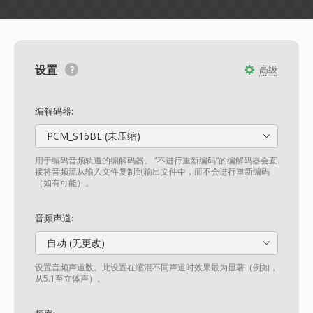
设置
高级
编解码器:
PCM_S16BE (未压缩)
用于编码音频轨道的编解码器。 “不进行重新编码”的编解码器会直
接将音频流从输入文件复制到输出文件中，而不会进行重新编码
（如有可能）。
音频声道:
自动 (无更改)
设置音频声道数。此设置在缩混不同声道时效果最为显著（例如，
从5.1至立体声）。