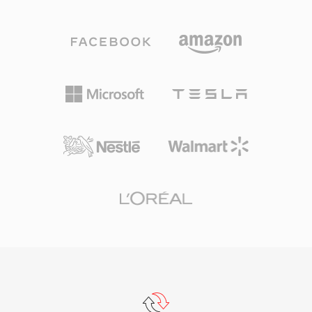
括声道布局、标记区域、注释和MIDI数据。一个
决定性的优势是能够处理超长录音：广播工作者和
现场录音师可以进行数小时的连续录音而不受大小
限制。灵活的编解码器支持是另一个强项，无论内
容是高分辨率24位/192 kHz无损音频还是压缩语
音，同一容器均可胜任。Apple的Core Audio框架
在macOS和iOS上提供原生支持，确保Logic Pro
和Final Cut Pro等专业应用中的低延迟播放。对于
Apple生态系统中同时需要多功能性和可扩展性的
工作流，CAF是一个极为出色的选择。