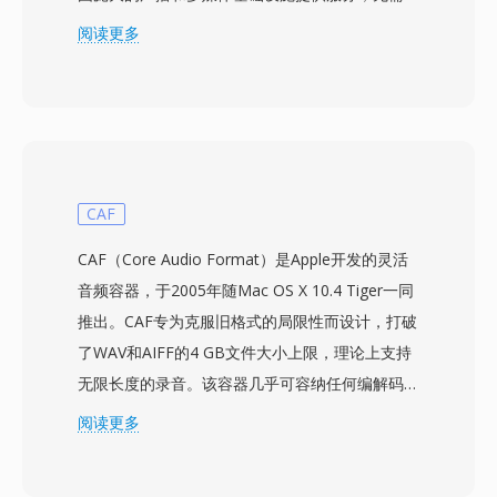
赖国外授权的编解码器。CAVS又称AVS1，其压缩
阅读更多
效率与H.264/AVC相当，同时采用更简化的专利框
架，授权成本显著更低。该标准支持从标清到高清
的视频分辨率，适用于地面数字电视广播和宽带流
媒体。关键技术特性包括8x8块变换、多种预测模
式，以及用于在低比特率下减少块效应的环路滤波
器。中国政府将CAVS认定为国家数字电视广播系
CAF
统的强制压缩标准，确保其在全国范围内的机顶盒
CAF（Core Audio Format）是Apple开发的灵活
和电视接收器中广泛部署。虽然与H.264或HEVC
音频容器，于2005年随Mac OS X 10.4 Tiger一同
相比，CAVS的国际采用有限，但其重要意义在于
推出。CAF专为克服旧格式的局限性而设计，打破
服务于全球最大的媒体市场之一，并展示了与全球
了WAV和AIFF的4 GB文件大小上限，理论上支持
主导视频编码标准并行的可行国家方案。
无限长度的录音。该容器几乎可容纳任何编解码器
——AAC、ALAC、MP3、线性PCM、IMA
阅读更多
ADPCM等——统一封装在同一个包装中。其基于
块的架构可以将音频与丰富的元数据一起存储，包