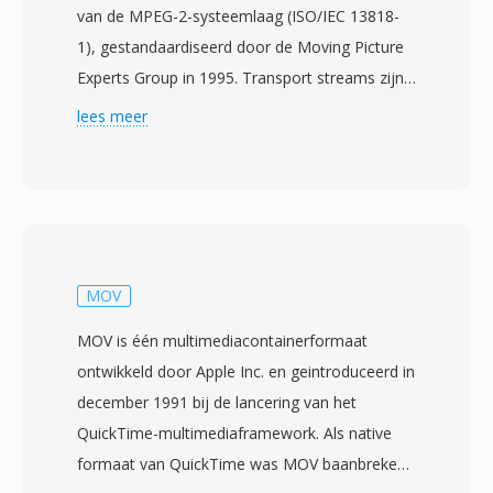
van de MPEG-2-systeemlaag (ISO/IEC 13818-
1), gestandaardiseerd door de Moving Picture
Experts Group in 1995. Transport streams zijn
ontworpen voor communicatie- en
lees meer
opslagomgevingen waar dataverlies of -
corruptie mogelijk is, zoals televisie-
uitzendingen, satelliettransmissie en
netwerkstreaming. Het formaat verdeelt
content in pakketten van vaste grootte van 188
bytes, elk met één 4-byte header met
MOV
synchronisatie-, foutindicatie- en
MOV is één multimediacontainerformaat
streamidentificatie-informatie. Deze
ontwikkeld door Apple Inc. en geintroduceerd in
pakketstructuur stelt ontvangers in staat om
december 1991 bij de lancering van het
snel opnieuw te synchroniseren na
QuickTime-multimediaframework. Als native
signaalonderbrekingen, één kritische capaciteit
formaat van QuickTime was MOV baanbrekend
voor realtime omroeplevering die transport