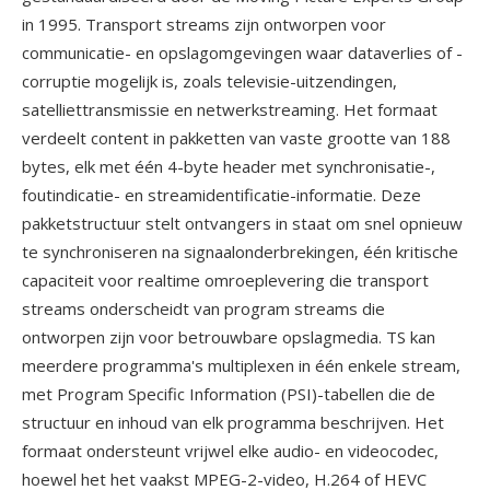
in 1995. Transport streams zijn ontworpen voor
communicatie- en opslagomgevingen waar dataverlies of -
corruptie mogelijk is, zoals televisie-uitzendingen,
satelliettransmissie en netwerkstreaming. Het formaat
verdeelt content in pakketten van vaste grootte van 188
bytes, elk met één 4-byte header met synchronisatie-,
foutindicatie- en streamidentificatie-informatie. Deze
pakketstructuur stelt ontvangers in staat om snel opnieuw
te synchroniseren na signaalonderbrekingen, één kritische
capaciteit voor realtime omroeplevering die transport
streams onderscheidt van program streams die
ontworpen zijn voor betrouwbare opslagmedia. TS kan
meerdere programma's multiplexen in één enkele stream,
met Program Specific Information (PSI)-tabellen die de
structuur en inhoud van elk programma beschrijven. Het
formaat ondersteunt vrijwel elke audio- en videocodec,
hoewel het het vaakst MPEG-2-video, H.264 of HEVC