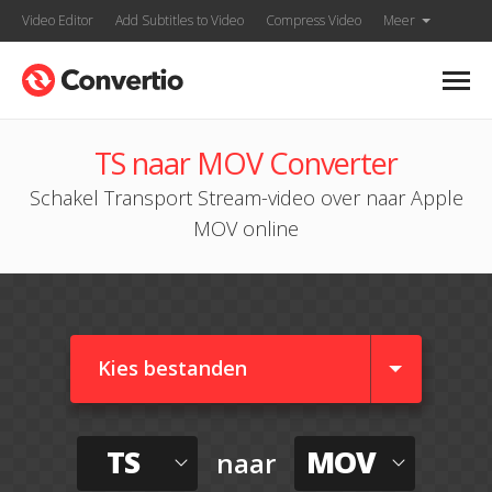
Video Editor
Add Subtitles to Video
Compress Video
Meer
TS naar MOV Converter
Schakel Transport Stream-video over naar Apple
MOV online
Kies bestanden
TS
MOV
naar