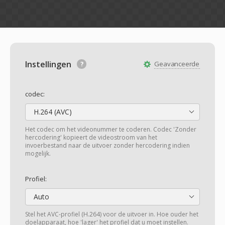
Instellingen
Geavanceerde
codec:
H.264 (AVC)
Het codec om het videonummer te coderen. Codec 'Zonder
hercodering' kopieert de videostroom van het
invoerbestand naar de uitvoer zonder hercodering indien
mogelijk.
Profiel:
Auto
Stel het AVC-profiel (H.264) voor de uitvoer in. Hoe ouder het
doelapparaat, hoe 'lager' het profiel dat u moet instellen.