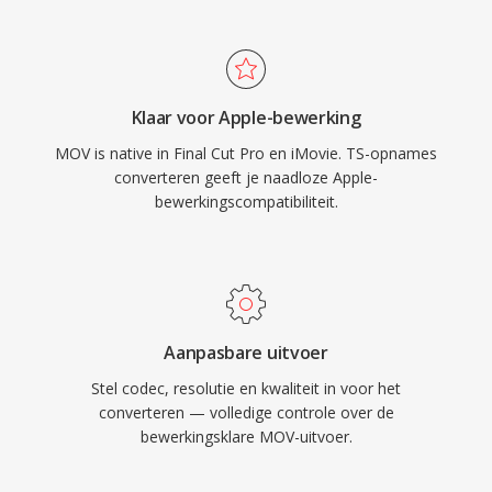
die gewoonlijk wordt geleverd in MOV-
codecondersteuning maken TS evenzeer thuis
containers, is één industriestandaard voor
in live omroepketens als in
postproductie en omroepafwerking. Het
bestandsgebaseerde opnameworkflows.
formaat verwerkt zowel gecomprimeerde
Klaar voor Apple-bewerking
leveringskwaliteits-content als hoge-bitrate
MOV is native in Final Cut Pro en iMovie. TS-opnames
produciekwaliteitsbeeldmateriaal met gelijk
converteren geeft je naadloze Apple-
gemak. Precieze timecode- en
bewerkingscompatibiliteit.
metadataverwerking maken MOV bijzonder
gewaardeerd in workflows die frameaccurate
bewerking en betrouwbare uitwisseling tussen
productietools vereisen. MOV wordt native
ondersteund op alle Apple-platforms en breed
Aanpasbare uitvoer
herkend door professionele
Stel codec, resolutie en kwaliteit in voor het
bewerkingssoftware op alle
converteren — volledige controle over de
besturingssystemen, waardoor het zijn
bewerkingsklare MOV-uitvoer.
relevantie behoudt over tientallen jaren