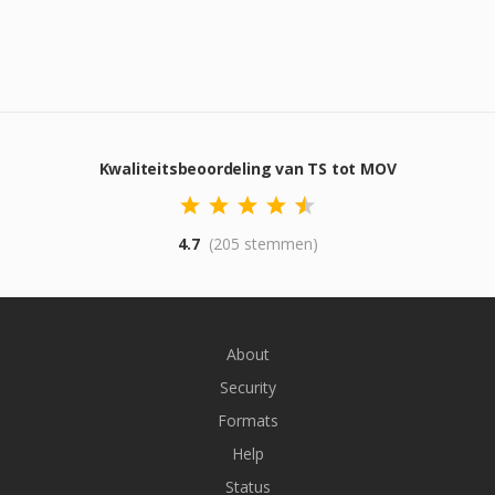
Kwaliteitsbeoordeling van TS tot MOV
4.7
(205 stemmen)
About
Security
Formats
Help
Status