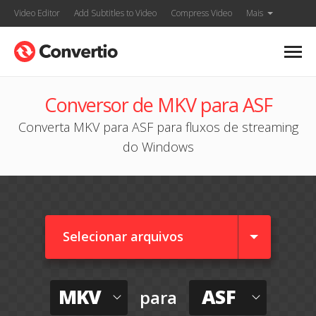
Video Editor
Add Subtitles to Video
Compress Video
Mais
Conversor de MKV para ASF
Converta MKV para ASF para fluxos de streaming
do Windows
Selecionar arquivos
MKV
ASF
para