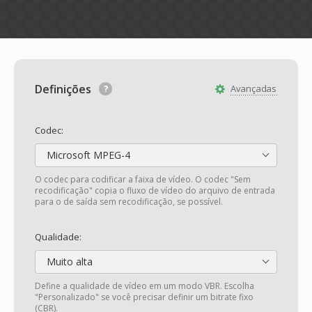
Definições
Avançadas
Codec:
Microsoft MPEG-4
O codec para codificar a faixa de vídeo. O codec "Sem
recodificação" copia o fluxo de vídeo do arquivo de entrada
para o de saída sem recodificação, se possível.
Qualidade:
Muito alta
Define a qualidade de vídeo em um modo VBR. Escolha
"Personalizado" se você precisar definir um bitrate fixo
(CBR).