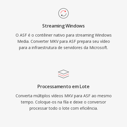
gerenciamento de direitos digitais, que tornou
o ASF uma escolha popular para distribuição
de conteúdo comercial durante os primeiros
Streaming Windows
dias da mídia online. O container lida com
O ASF é o contêiner nativo para streaming Windows
múltiplos fluxos sincronizados, incluindo vídeo,
Media. Converter MKV para ASF prepara seu vídeo
áudio, comandos de script é marcadores de
para a infraestrutura de servidores da Microsoft.
metadados. Embora o ASF tenha sido
amplamente superado por containers mais
modernos em muitos casos de uso, ele
permanece relevante em ecossistemas de
mídia Windows legados é ambientes
Processamento em Lote
corporativos que dependem da infraestrutura
Converta múltiplos vídeos MKV para ASF ao mesmo
Windows Média Services.
tempo. Coloque-os na fila e deixe o conversor
processar todo o lote com eficiência.