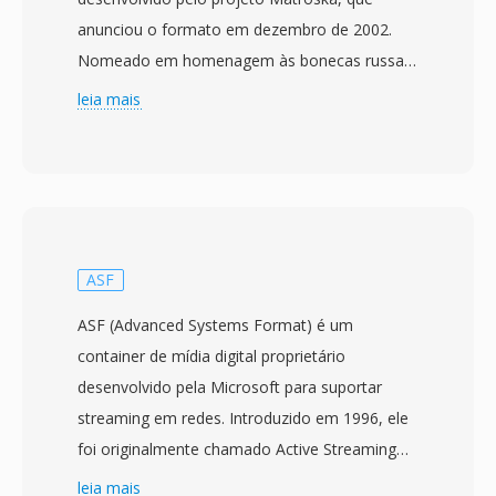
anunciou o formato em dezembro de 2002.
Nomeado em homenagem às bonecas russas
matrioshka, o formato é construído sobre a
leia mais
Extensible Binary Meta Language (EBML), uma
variante binária simplificada de XML que
fornece uma estrutura flexível é compatível
com versões futuras. O MKV pode conter
numeros virtualmente ilimitados de faixas de
vídeo, áudio é legendas dentro de um único
ASF
arquivo, suportando codecs desde H.264 e
ASF (Advanced Systems Format) é um
HEVC até VP9 e AV1 para vídeo, é AAC, FLAC,
container de mídia digital proprietário
Opus é DTS para áudio. Um recurso de
desenvolvido pela Microsoft para suportar
destaque é o suporte abrangente a legendas,
streaming em redes. Introduzido em 1996, ele
lidando com formatos desde texto simples
foi originalmente chamado Active Streaming
SRT até legendas estilizadas complexas ASS é
Format é depois renomeado para Advanced
leia mais
faixas PGS baseadas em bitmap de discos Blu-