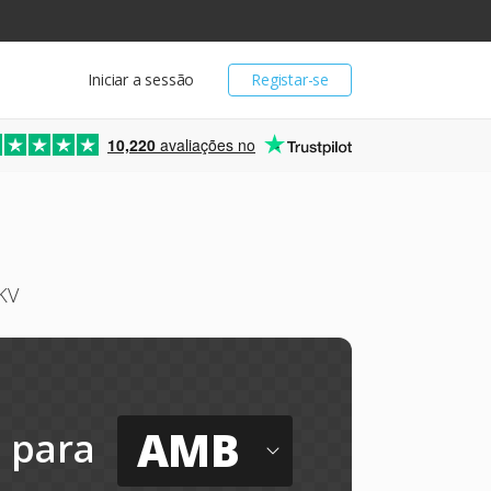
Iniciar a sessão
Registar-se
10,220
avaliações no
KV
AMB
para