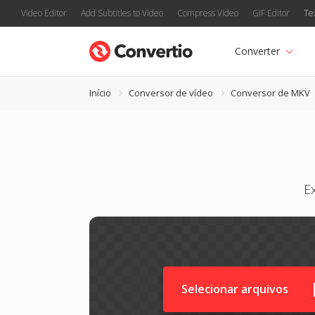
Video Editor
Add Subtitles to Video
Compress Video
GIF Editor
Te
Converter
Início
Conversor de vídeo
Conversor de MKV
E
Selecionar arquivos