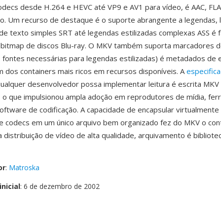
odecs desde H.264 e HEVC até VP9 e AV1 para vídeo, é AAC, FLA
o. Um recurso de destaque é o suporte abrangente a legendas, 
e texto simples SRT até legendas estilizadas complexas ASS é 
bitmap de discos Blu-ray. O MKV também suporta marcadores de
fontes necessárias para legendas estilizadas) é metadados de 
 dos containers mais ricos em recursos disponíveis. A
especific
ualquer desenvolvedor possa implementar leitura é escrita MKV
, o que impulsionou ampla adoção em reprodutores de mídia, fe
oftware de codificação. A capacidade de encapsular virtualmente
e codecs em um único arquivo bem organizado fez do MKV o con
 distribuição de vídeo de alta qualidade, arquivamento é bibliote
or
:
Matroska
nicial
: 6 de dezembro de 2002