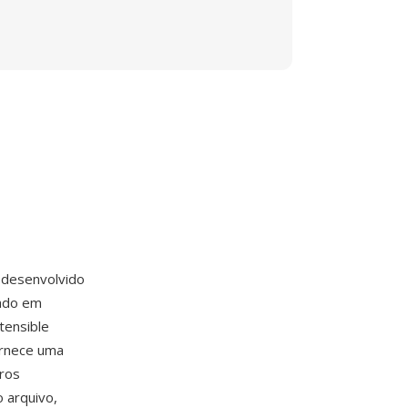
 desenvolvido
ado em
tensible
ornece uma
eros
o arquivo,