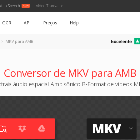
xt to Speech
Video Translator
OCR
API
Preços
Help
Excelente
MKV para AMB
Conversor de MKV para AMB
xtraia áudio espacial Ambisônico B-Format de vídeos M
MKV