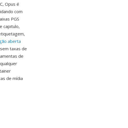
C, Opus é
lidando com
faixas PGS
 capitulo,
etiquetagem,
ação aberta
 sem taxas de
rramentas de
 qualquer
tainer
cas de mídia