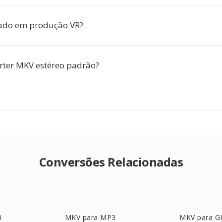
ado em produção VR?
rter MKV estéreo padrão?
Conversões Relacionadas
4
MKV para MP3
MKV para G