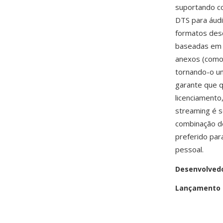
suportando c
DTS para áudi
formatos desd
baseadas em 
anexos (como 
tornando-o um
garante que q
licenciamento
streaming é s
combinação d
preferido para
pessoal.
Desenvolved
Lançamento i