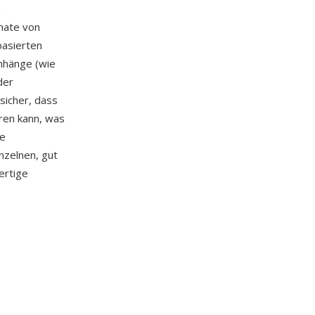
n
mate von
basierten
nhänge (wie
der
 sicher, dass
ren kann, was
re
nzelnen, gut
ertige