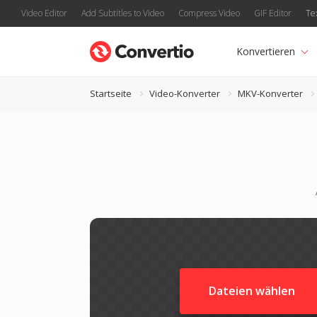
Video Editor
Add Subtitles to Video
Compress Video
GIF Editor
Te
Konvertieren
Startseite
Video-Konverter
MKV-Konverter
Dateien wählen