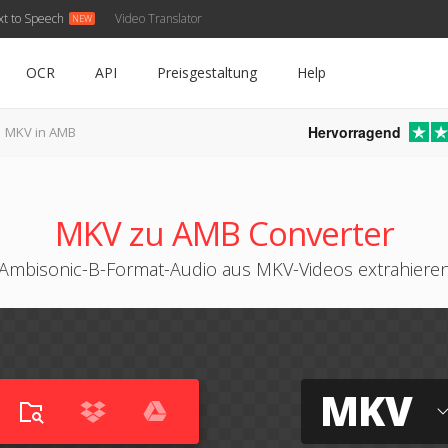
xt to Speech
Video Translator
OCR
API
Preisgestaltung
Help
Hervorragend
MKV in AMB
MKV zu AMB Converter
Ambisonic-B-Format-Audio aus MKV-Videos extrahiere
MKV