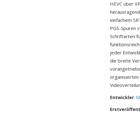
HEVC über VP9
herausragende
einfachem SRT
PGS-Spuren vo
Schriftarten 
funktionsreic
jeder Entwic
die breite Ve
vorangetriebe
organisierten
Videoverteilu
Entwickler
:
M
Erstveröffen