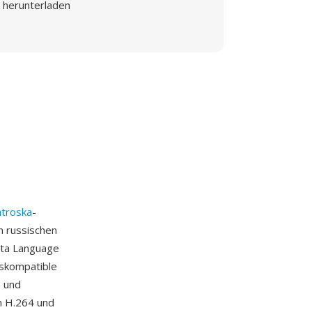
herunterladen
troska
-
n russischen
eta Language
tskompatible
- und
n H.264 und