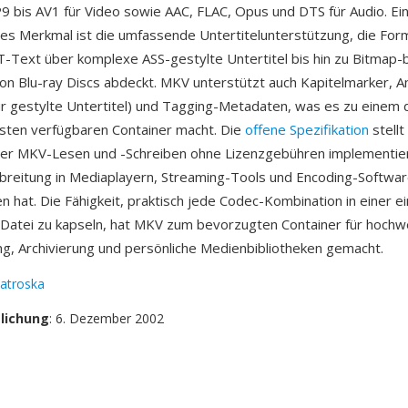
 bis AV1 für Video sowie AAC, FLAC, Opus und DTS für Audio. Ei
s Merkmal ist die umfassende Untertitelunterstützung, die For
-Text über komplexe ASS-gestylte Untertitel bis hin zu Bitmap-
n Blu-ray Discs abdeckt. MKV unterstützt auch Kapitelmarker, A
für gestylte Untertitel) und Tagging-Metadaten, was es zu einem 
hsten verfügbaren Container macht. Die
offene Spezifikation
stellt
kler MKV-Lesen und -Schreiben ohne Lizenzgebühren implementie
rbreitung in Mediaplayern, Streaming-Tools und Encoding-Softwa
n hat. Die Fähigkeit, praktisch jede Codec-Kombination in einer ei
 Datei zu kapseln, hat MKV zum bevorzugten Container für hochw
ng, Archivierung und persönliche Medienbibliotheken gemacht.
atroska
tlichung
: 6. Dezember 2002