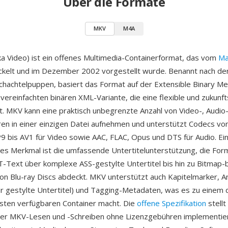
Über die Formate
MKV
M4A
 Video) ist ein offenes Multimedia-Containerformat, das vom
Ma
ckelt und im Dezember 2002 vorgestellt wurde. Benannt nach de
hachtelpuppen, basiert das Format auf der Extensible Binary M
 vereinfachten binären XML-Variante, die eine flexible und zukunf
et. MKV kann eine praktisch unbegrenzte Anzahl von Video-, Audio
ren in einer einzigen Datei aufnehmen und unterstützt Codecs vo
 bis AV1 für Video sowie AAC, FLAC, Opus und DTS für Audio. Ei
s Merkmal ist die umfassende Untertitelunterstützung, die For
-Text über komplexe ASS-gestylte Untertitel bis hin zu Bitmap-
n Blu-ray Discs abdeckt. MKV unterstützt auch Kapitelmarker, A
für gestylte Untertitel) und Tagging-Metadaten, was es zu einem 
hsten verfügbaren Container macht. Die
offene Spezifikation
stellt
kler MKV-Lesen und -Schreiben ohne Lizenzgebühren implementie