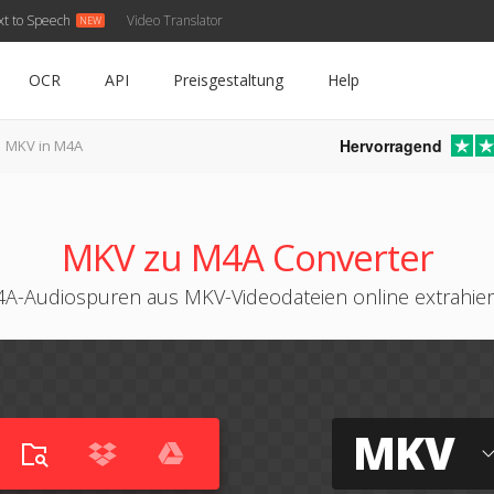
xt to Speech
Video Translator
OCR
API
Preisgestaltung
Help
Hervorragend
MKV in M4A
MKV zu M4A Converter
A-Audiospuren aus MKV-Videodateien online extrahie
MKV