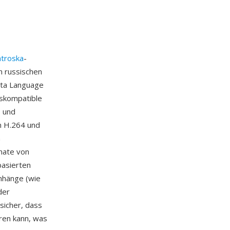
troska
-
n russischen
eta Language
tskompatible
- und
n H.264 und
n
mate von
basierten
nhänge (wie
der
 sicher, dass
ren kann, was