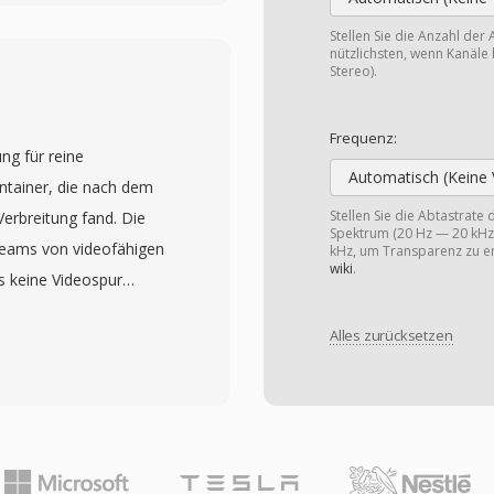
.264 und HEVC über VP9
und DTS für Audio. Ein
Stellen Sie die Anzahl der 
nützlichsten, wenn Kanäle 
nde
Stereo).
n einfachem SRT-Text
 hin zu Bitmap-basierten
Frequenz:
ng für reine
KV unterstützt auch
Automatisch (Keine 
ntainer, die nach dem
ür gestylte Untertitel)
Stellen Sie die Abtastrate
Verbreitung fand. Die
der funktionsreichsten
Spektrum (20 Hz — 20 kHz)
reams von videofähigen
ezifikation stellt
kHz, um Transparenz zu er
wiki
.
s keine Videospur
und -Schreiben ohne
eine M4A-Datei am
die breite Verbreitung
Alles zurücksetzen
nced Audio Coding, Low
coding-Software
 (ALAC) dieselbe
sch jede Codec-
en liefern bei gleichen
isierten Datei zu
nk verbesserter Spectral
ner für hochwertige
mung und eines
iche Medienbibliotheken