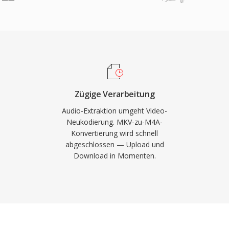
Abtastraten bis 96 kHz
. Die Integration in das
pple Music, iPhone, iPad
end Drittanbieter-
und die meisten Auto-
are Vorteile zeichnen
fizienz gegenüber
Zügige Verarbeitung
greiche Metadaten dank
Audio-Extraktion umgeht Video-
 Songtexte) und Dual-
Neukodierung. MKV-zu-M4A-
ete als auch verlustfreie
Konvertierung wird schnell
abgeschlossen — Upload und
Download in Momenten.