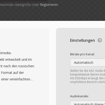
 maximale dateigröße oder
Registrieren
Einstellungen
timedia-
Bitrate pro Kanal:
kt entwickelt und im
Automatisch
nt nach den russischen
Stellen Sie die AAC Audio-
 Format auf der
beispielsweise Stereo-Audi
mit 256 kbps erzeugt. Bei d
 einer vereinfachten
empfohlene Bereich ≥64 k
nd zukunftskompatible
 unbegrenzte Anzahl von
Audiokanäle:
er einzigen Datei
Automatisch (Keine 