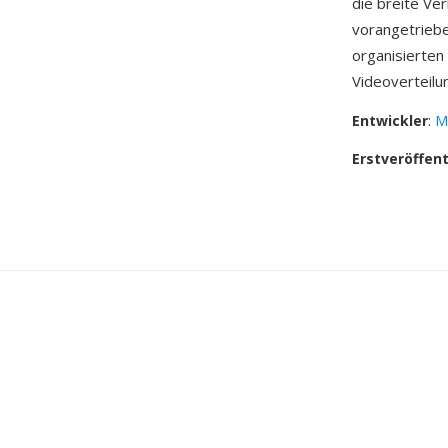
die breite Ve
vorangetriebe
organisierten
Videoverteilu
Entwickler
:
M
Erstveröffen