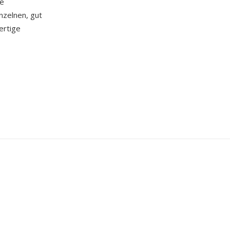
re
nzelnen, gut
ertige