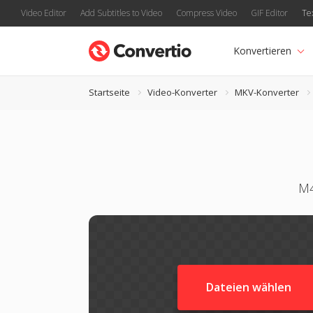
Video Editor
Add Subtitles to Video
Compress Video
GIF Editor
Te
Konvertieren
Startseite
Video-Konverter
MKV-Konverter
M4
Dateien wählen