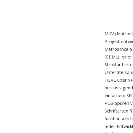
MKV (Matroska
Projekt entwi
Matroschka-Sc
(EBML), einer
Struktur biet
Untertitelspu
HEVC über VP9
herausragende
einfachem SRT
PGS-Spuren vo
Schriftarten 
funktionsreic
jeder Entwic