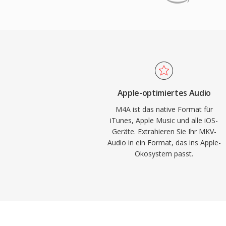
verfeinerten psychoakustischen Modells. 
gemacht.
und Bittiefen bis 24 Bit werden unterstützt
Apple-Ökosystem ist nahtlos — iTunes, A
und macOS verarbeiten M4A nativ — währ
Unterstützung VLC, foobar2000, Android 
Infotainmentsysteme umfasst. Drei greifb
das Format aus: überlegene Kodierungsef
Apple-optimiertes Audio
älteren verlustbehafteten Codecs, umfan
M4A ist das native Format für
der MP4-Atom-Struktur (Artwork, Kapitel,
iTunes, Apple Music und alle iOS-
Mode-Flexibilität für sowohl verlustbehaft
Geräte. Extrahieren Sie Ihr MKV-
Workflows.
Audio in ein Format, das ins Apple-
Ökosystem passt.