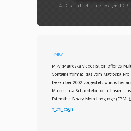
Dateien hierhin und ablegen. 1 GB
MKV
MKV (Matroska Video) ist ein offenes Mul
Containerformat, das vom Matroska-Proje
Dezember 2002 vorgestellt wurde. Benan
Matroschka-Schachtelpuppen, basiert das
Extensible Binary Meta Language (EBML),
binären XML-Variante, die eine flexible u
mehr lesen
Struktur bietet. MKV kann eine praktisch
Video-, Audio- und Untertitelspuren in ein