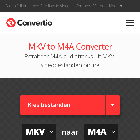
Video Editor
Add Subtitles to Video
Compress Video
Meer
MKV to M4A Converter
Extraheer M4A-audiotracks uit MKV-
videobestanden online
Kies bestanden
MKV
M4A
naar