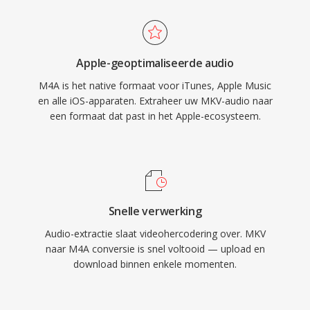
ondersteuning door derden zich uitstrekt over
VLC, foobar2000, Android en de meeste auto-
infotainmentsystemen. Drie tastbare voordelen
Apple-geoptimaliseerde audio
definiieren het formaat: superieure
M4A is het native formaat voor iTunes, Apple Music
coderingsefficiency ten opzichte van oudere
en alle iOS-apparaten. Extraheer uw MKV-audio naar
lossy codecs, rijke metadata via de MP4-
een formaat dat past in het Apple-ecosysteem.
atoomstructuur (hoesafbeeldingen,
hoofdstukken, songteksten) en dubbele-modus
flexibiliteit die zowel lossy als lossless
workflows bedient.
Snelle verwerking
Audio-extractie slaat videohercodering over. MKV
naar M4A conversie is snel voltooid — upload en
download binnen enkele momenten.