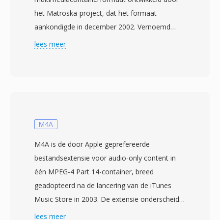
het Matroska-project, dat het formaat
aankondigde in december 2002. Vernoemd
naar de Russische matroesjka-nestelpoppen is
lees meer
het formaat gebouwd op de Extensible Binary
Meta Language (EBML), één vereenvoudigde
binaire variant van XML die één flexibele en
voorwaarts compatibele structuur biedt. MKV
kan vrijwel onbeperkte aantallen video-, audio-
en ondertitelstracks binnen één enkel bestand
M4A
bevatten, met ondersteuning voor codecs van
M4A is de door Apple geprefereerde
H.264 en HEVC tot VP9 en AV1 voor video, en
bestandsextensie voor audio-only content in
AAC, FLAC, Opus en DTS voor audio. Één
één MPEG-4 Part 14-container, breed
opvallende functie is uitgebreide
geadopteerd na de lancering van de iTunes
ondertitelondersteuning, van eenvoudige SRT-
Music Store in 2003. De extensie onderscheidt
tekst tot complexe ASS-gestijlde ondertitels en
pure audiostreams van video-capabele MP4-
lees meer
bitmap-gebaseerde PGS-tracks van Blu-ray-