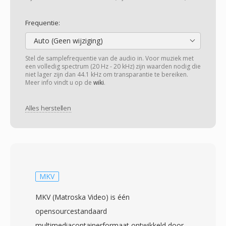
Frequentie:
Auto (Geen wijziging)
Stel de samplefrequentie van de audio in. Voor muziek met
een volledig spectrum (20 Hz - 20 kHz) zijn waarden nodig die
niet lager zijn dan 44.1 kHz om transparantie te bereiken.
Meer info vindt u op de
wiki
.
Alles herstellen
MKV
MKV (Matroska Video) is één
opensourcestandaard
multimediacontainerformaat ontwikkeld door