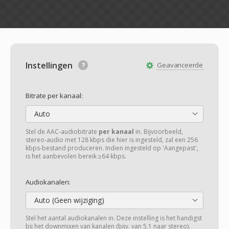
Instellingen
Geavanceerde
Bitrate per kanaal:
Auto
Stel de AAC-audiobitrate
per kanaal
in. Bijvoorbeeld,
stereo-audio met 128 kbps die hier is ingesteld, zal een 256
kbps-bestand produceren. Indien ingesteld op 'Aangepast',
is het aanbevolen bereik ≥64 kbps.
Audiokanalen:
Auto (Geen wijziging)
Stel het aantal audiokanalen in. Deze instelling is het handigst
bij het downmixen van kanalen (bijv. van 5.1 naar stereo).