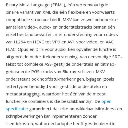
Binary Meta Language (EBML), één vereenvoudigde
binaire variant van XML die één flexibele en voorwaarts
compatibele structuur biedt. MKV kan vrijwel onbeperkte
aantallen video-, audio- en ondertitelstracks binnen één
enkel bestand bevatten, met ondersteuning voor codecs
van H.264 en HEVC tot VP9 en AV1 voor video, en AAC,
FLAC, Opus en DTS voor audio. Één opvallende functie is
uitgebreide ondertitelondersteuning, van eenvoudige SRT-
tekst tot complexe ASS-gestijlde ondertitels en bitmap-
gebaseerde PGS-tracks van Blu-ray-schijven. MKV
ondersteunt ook hoofdstukmarkeringen, bijlagen (zoals
lettertypen benodigd voor gestijlde ondertitels) en
metadatatagging, waardoor het één van de meest
functierijke containers is die beschikbaar zijn. De
open
specificatie
garandeert dat elke ontwikkelaar MKV-lees- en
schrijfbewerkingen kan implementeren zonder
licentiekosten, wat breed adoptie heeft gestimuleerd in