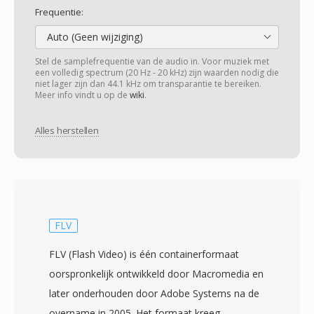
Frequentie:
Auto (Geen wijziging)
Stel de samplefrequentie van de audio in. Voor muziek met
een volledig spectrum (20 Hz - 20 kHz) zijn waarden nodig die
niet lager zijn dan 44.1 kHz om transparantie te bereiken.
Meer info vindt u op de
wiki
.
Alles herstellen
FLV
FLV (Flash Video) is één containerformaat
oorspronkelijk ontwikkeld door Macromedia en
later onderhouden door Adobe Systems na de
overname in 2005. Het formaat kreeg