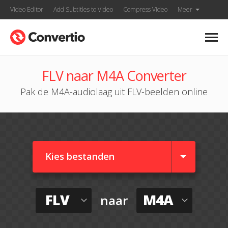
Video Editor
Add Subtitles to Video
Compress Video
Meer
FLV naar M4A Converter
Pak de M4A-audiolaag uit FLV-beelden online
Kies bestanden
FLV
M4A
naar