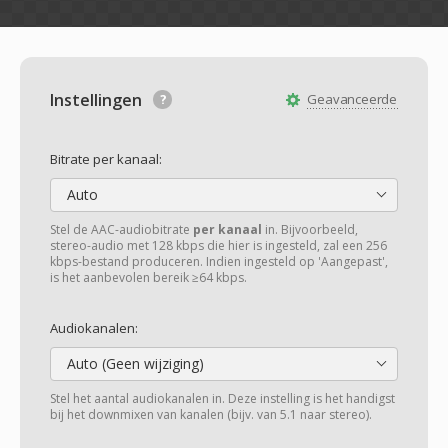
Instellingen
Geavanceerde
Bitrate per kanaal:
Auto
Stel de AAC-audiobitrate
per kanaal
in. Bijvoorbeeld,
stereo-audio met 128 kbps die hier is ingesteld, zal een 256
kbps-bestand produceren. Indien ingesteld op 'Aangepast',
is het aanbevolen bereik ≥64 kbps.
Audiokanalen:
Auto (Geen wijziging)
Stel het aantal audiokanalen in. Deze instelling is het handigst
bij het downmixen van kanalen (bijv. van 5.1 naar stereo).