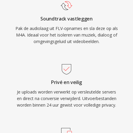
VLC, foobar2000, Android en de meeste auto-
legacy-systemen.
infotainmentsystemen. Drie tastbare voordelen
Soundtrack vastleggen
definiieren het formaat: superieure
Pak de audiolaag uit FLV-opnames en sla deze op als
coderingsefficiency ten opzichte van oudere
M4A. Ideaal voor het isoleren van muziek, dialoog of
lossy codecs, rijke metadata via de MP4-
omgevingsgeluid uit videobeelden.
atoomstructuur (hoesafbeeldingen,
hoofdstukken, songteksten) en dubbele-modus
flexibiliteit die zowel lossy als lossless
workflows bedient.
Privé en veilig
Je uploads worden verwerkt op versleutelde servers
en direct na conversie verwijderd. Uitvoerbestanden
worden binnen 24 uur gewist voor volledige privacy.