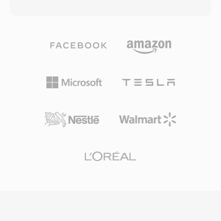
er geen videotrack aanwezig is. Onder de
bestanden beginnen met één compacte header
motorkap bevat één M4A-bestand meestal één
gevolgd door gelabelde datapakketten, één
AAC-LC (Advanced Audio Coding, Low
structuur die snel zoeken en efficiënte
Complexity) bitstroom, hoewel Apple Lossless
progressieve download mogelijk maakt. De
(ALAC) payloads dezelfde extensie gebruiken.
container ondersteunt ingebedde metadata
AAC-gecodeerde M4A-bestanden leveren één
met cue-punten, waardoor interactieve functies
betere geluidskwaliteit dan MP3 bij gelijke
als hoofdstuknavigatie en getimede
bitrates, dankzij verbeterde spectrale
evenementen mogelijk worden. FLV
bandreplicatie, temporele ruisvorming en één
transformeerde online video van één
verfijnd psychoakoestisch model.
onbetrouwbare niche-ervaring in één
Samplefrequenties tot 96 kHz en bitdieptes tot
mainstreammedium, wat entertainment,
24-bit worden ondersteund. De integratie met
educatie en communicatie op internet
het Apple-ecosysteem is naadloos — iTunes,
fundamenteel hertekende. Hoewel HTML5-
Apple Music, iPhone, iPad en macOS
video en moderne codecs Flash-gebaseerde
verwerken M4A allemaal native — terwijl
levering hebben vervangen, bevinden FLV-
ondersteuning door derden zich uitstrekt over
bestanden zich nog in ontelbare archieven en