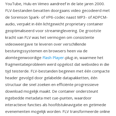
YouTube, Hulu en Vimeo aandreef in de late jaren 2000.
FLV-bestanden bevatten doorgaans video gecodeerd met
de Sorenson Spark- of VP6-codec naast MP3- of ADPCM-
audio, verpakt in één lichtgewicht proprietary container
geoptimaliseerd voor streaminglevering. De grootste
kracht van FLV was het vermogen om consistente
videoweergave te leveren over verschillende
besturingssystemen en browsers heen via de
alomtegenwoordige
Flash Player
-plug-in, waarmee het
fragmentatieprobleem werd opgelost dat webvideo in die
tijd teisterde. FLV-bestanden beginnen met één compacte
header gevolgd door gelabelde datapakketten, één
structuur die snel zoeken en efficiënte progressieve
download mogelijk maakt. De container ondersteunt
ingebedde metadata met cue-punten, waardoor
interactieve functies als hoofdstuknavigatie en getimede
evenementen mogelijk worden. FLV transformeerde online