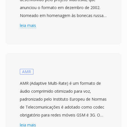
anunciou o formato em dezembro de 2002.
Nomeado em homenagem às bonecas russas
matrioshka, o formato é construído sobre a
leia mais
Extensible Binary Meta Language (EBML), uma
variante binária simplificada de XML que
fornece uma estrutura flexível é compatível
com versões futuras. O MKV pode conter
numeros virtualmente ilimitados de faixas de
vídeo, áudio é legendas dentro de um único
AMR
arquivo, suportando codecs desde H.264 e
AMR (Adaptive Multi-Rate) é um formato de
HEVC até VP9 e AV1 para vídeo, é AAC, FLAC,
áudio comprimido otimizado para voz,
Opus é DTS para áudio. Um recurso de
padronizado pelo Instituto Europeu de Normas
destaque é o suporte abrangente a legendas,
de Telecomunicações é adotado como codec
lidando com formatos desde texto simples
obrigatório para redes móveis GSM é 3G. O
SRT até legendas estilizadas complexas ASS é
codec alterna dinamicamente entre oito taxas
leia mais
faixas PGS baseadas em bitmap de discos Blu-