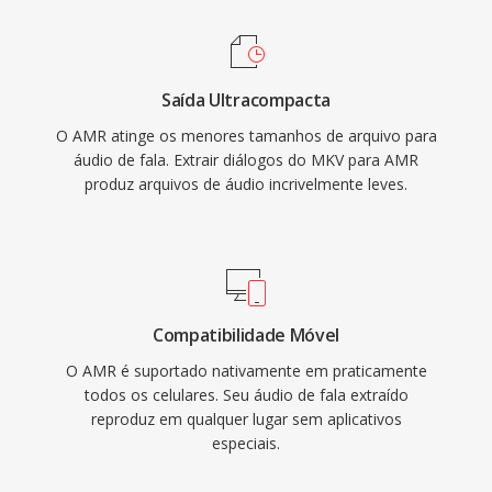
voz integrada é a geração de ruido de
conforto, reduzindo a transmissão durante o
silencio. Embora o AMR seja inadequado para
Saída Ultracompacta
música devido a sua largura de banda estreita
O AMR atinge os menores tamanhos de arquivo para
(300-3400 Hz), ele se destaca na entrega de
áudio de fala. Extrair diálogos do MKV para AMR
fala inteligivel sob condições de rede
produz arquivos de áudio incrivelmente leves.
desafiadoras.
Compatibilidade Móvel
O AMR é suportado nativamente em praticamente
todos os celulares. Seu áudio de fala extraído
reproduz em qualquer lugar sem aplicativos
especiais.