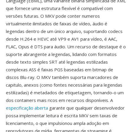
Language (EBML), uma variante binária simplificada de XML
que fornece uma estrutura flexível é compatível com
versões futuras. O MKV pode conter numeros
virtualmente ilimitados de faixas de vídeo, áudio é
legendas dentro de um único arquivo, suportando codecs
desde H.264 e HEVC até VP9 e AV1 para vídeo, é AAC,
FLAC, Opus é DTS para áudio. Um recurso de destaque é o
suporte abrangente a legendas, lidando com formatos
desde texto simples SRT até legendas estilizadas
complexas ASS é faixas PGS baseadas em bitmap de
discos Blu-ray. O MKV também suporta marcadores de
capitulo, anexos (como fontes necessárias para legendas
estilizadas) é metadados de etiquetagem, tornando-o um
dos containers mais ricos em recursos disponíveis. A
especificação aberta
garante que qualquer desenvolvedor
possa implementar leitura é escrita MKV sem taxas de
licenciamento, o que impulsionou ampla adoção em
reprodutores de mídia, ferramentas de streaming é