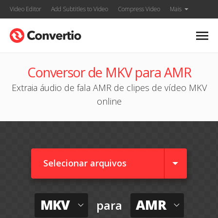
Video Editor
Add Subtitles to Video
Compress Video
Mais
Conversor de MKV para AMR
Extraia áudio de fala AMR de clipes de vídeo MKV
online
Selecionar arquivos
MKV
AMR
para