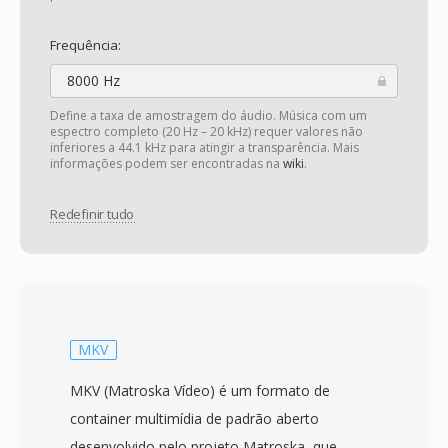
Frequência:
8000 Hz
Define a taxa de amostragem do áudio. Música com um
espectro completo (20 Hz – 20 kHz) requer valores não
inferiores a 44.1 kHz para atingir a transparência. Mais
informações podem ser encontradas na
wiki
.
Redefinir tudo
MKV
MKV (Matroska Vídeo) é um formato de
container multimídia de padrão aberto
desenvolvido pelo projeto Matroska, que