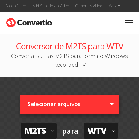
Video Editor
Add Subtitles to Video
Compress Video
Mais
Conversor de M2TS para WTV
Converta Blu-ray M2TS para formato Windows
Recorded TV
Selecionar arquivos
M2TS
WTV
para