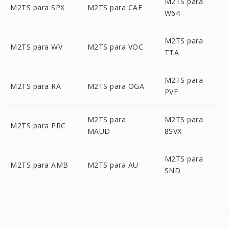
M2TS para
M2TS para SPX
M2TS para CAF
W64
M2TS para
M2TS para WV
M2TS para VOC
TTA
M2TS para
M2TS para RA
M2TS para OGA
PVF
M2TS para
M2TS para
M2TS para PRC
MAUD
8SVX
M2TS para
M2TS para AMB
M2TS para AU
SND