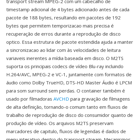
transport stream MPEG-2 com um cabecalho de
timestamp adicional de 4 bytes adicionado antes de cada
pacote de 188 bytes, resultando em pacotes de 192
bytes que permitem temporizacao mais precisa é
recuperação de erros durante a reprodução de disco
optico. Essa estrutura de pacote estendida ajuda a manter
a sincronizacao ao lidar com às velocidades de leitura
variaveis inerentes a mídia baseada em disco. O M2TS
suporta os principais codecs de vídeo Blu-ray incluindo
H.264/AVC, MPEG-2 e VC-1, juntamente com formatos de
áudio como Dolby TrueHD, DTS-HD Master Áudio é LPCM
para som surround sem perdas. O container também é
usado por filmadoras
AVCHD
para gravação de filmagens
de alta definição, tornando-o comum tanto em fluxos de
trabalho de reprodução de disco do consumidor quanto de
produção de vídeo. Os arquivos M2TS preservam
marcadores de capitulo, fluxos de legendas é dados de
menu interativo dentro do transport stream. Mecanismos