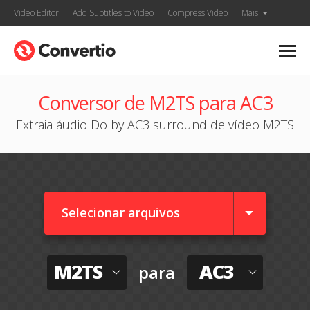
Video Editor
Add Subtitles to Video
Compress Video
Mais
Conversor de M2TS para AC3
Extraia áudio Dolby AC3 surround de vídeo M2TS
Selecionar arquivos
M2TS
AC3
para