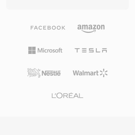
varia de 192 a 640 kbps. O algoritmo aplica
incluindo H.264/AVC, MPEG-2 e VC-1,
uma transformada discreta de cosseno
juntamente com formatos de áudio como
modificada com análise psicoacustica para
Dolby TrueHD, DTS-HD Master Áudio é LPCM
descartar informações de áudio abaixo do
para som surround sem perdas. O container
limiar da percepcao humana, produzindo
também é usado por filmadoras AVCHD para
arquivos compactos sem perda de qualidade
gravação de filmagens de alta definição,
perceptível. O AC3 tornou-se o padrão de
tornando-o comum tanto em fluxos de
áudio obrigatório para DVD-Vídeo e é
trabalho de reprodução de disco do
amplamente utilizado em discos Blu-ray,
consumidor quanto de produção de vídeo. Os
transmissoes de televisão digital (ATSC) é
arquivos M2TS preservam marcadores de
entrega por streaming. Uma vantagem
capitulo, fluxos de legendas é dados de menu
primaria é a capacidade de som surround
interativo dentro do transport stream.
multicanal, levando o áudio espacial
Mecanismos confiáveis de sincronizacao é
cinematografico para sistemas de home
suporte a codecs de alta qualidade tornam o
theater. O formato também mantém excelente
M2TS adequado para arquivamento de
clareza de diálogos por meio de seu canal
conteúdo de alta definição onde preservar a