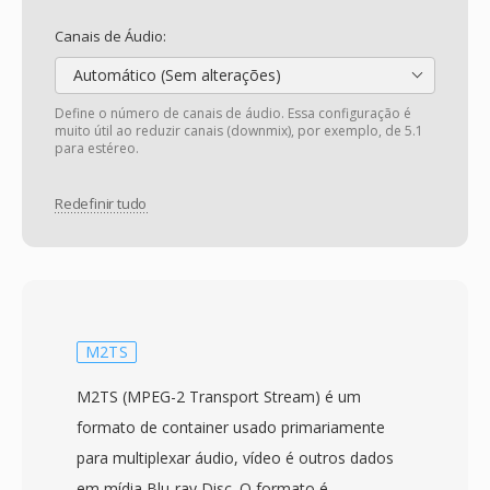
Canais de Áudio:
Automático (Sem alterações)
Define o número de canais de áudio. Essa configuração é
muito útil ao reduzir canais (downmix), por exemplo, de 5.1
para estéreo.
Redefinir tudo
M2TS
M2TS (MPEG-2 Transport Stream) é um
formato de container usado primariamente
para multiplexar áudio, vídeo é outros dados
em mídia Blu-ray Disc. O formato é