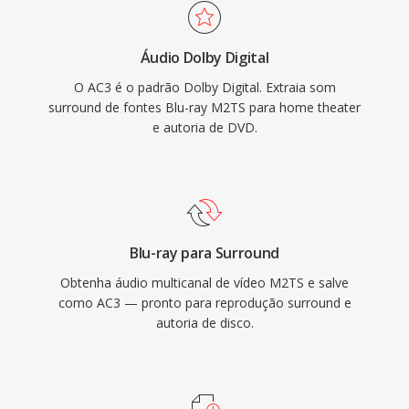
central dedicado, ideal para conteúdo de filmes
qualidade total da fonte é essencial.
é televisão. O amplo suporte a decodificadores
Áudio Dolby Digital
de hardware em receivers, TVs é set-top boxes
O AC3 é o padrão Dolby Digital. Extraia som
garante que o áudio AC3 seja reproduzido de
surround de fontes Blu-ray M2TS para home theater
forma confiável em uma enorme base
e autoria de DVD.
instalada de eletronicos de consumo.
Blu-ray para Surround
Obtenha áudio multicanal de vídeo M2TS e salve
como AC3 — pronto para reprodução surround e
autoria de disco.