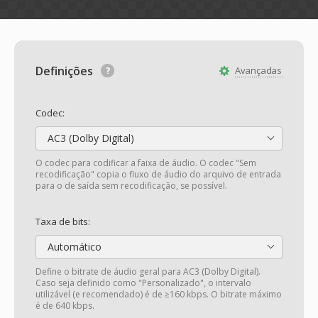
Definições
Avançadas
Codec:
AC3 (Dolby Digital)
O codec para codificar a faixa de áudio. O codec "Sem
recodificação" copia o fluxo de áudio do arquivo de entrada
para o de saída sem recodificação, se possível.
Taxa de bits:
Automático
Define o bitrate de áudio geral para AC3 (Dolby Digital).
Caso seja definido como "Personalizado", o intervalo
utilizável (e recomendado) é de ≥160 kbps. O bitrate máximo
é de 640 kbps.