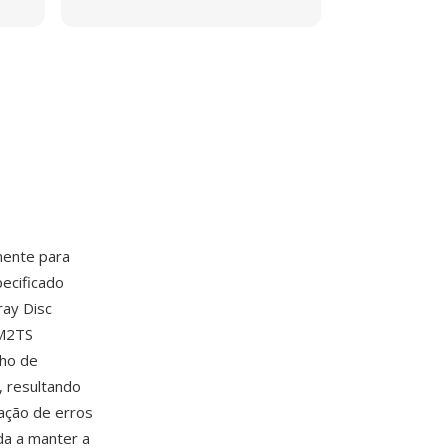
mente para
pecificado
ray Disc
 M2TS
ho de
, resultando
ação de erros
da a manter a