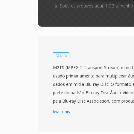
Solte os arquivos aqui. 1 GB tamanho
M2TS
M2TS (MPEG-2 Transport Stream) é um f
usado primariamente para multiplexar áud
dados em mídia Blu-ray Disc. O formato 
parte do padrão Blu-ray Disc Áudio-Víde
pela Blu-ray Disc Association, com produ
lancados em 2006. Os arquivos M2TS e
leia mais
pacotes de transport stream MPEG-2 co
timestamp adicional de 4 bytes adiciona