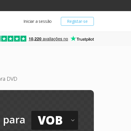
Iniciar a sessão
Registar-se
10,220
avaliações no
ara DVD
VOB
para