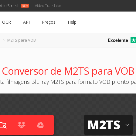
xt to Speech
Video Translator
OCR
API
Preços
Help
Excelente
M2TS para VOB
Conversor de M2TS para VOB
ta filmagens Blu-ray M2TS para formato VOB pronto p
M2TS