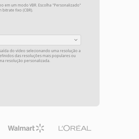
deo em um modo VBR. Escolha "Personalizado"
 bitrate fixo (CBR).
saída do vídeo selecionando uma resolução a
efinidos das resoluções mais populares ou
ma resolução personalizada.