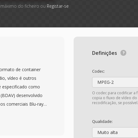
 máximo do ficheiro ou
Registar-se
Definições
ormato de container
Codec:
io, vídeo é outros
MPEG-2
é especificado como
O codec para codificar a 
o (BDAV) desenvolvido
copia o fluxo de vídeo do
recodificação, se possível
tos comerciais Blu-ray
nvolvem conteúdo em
m um cabecalho de
Qualidade:
do antes de cada pacote
Muito alta