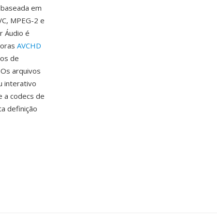
ia baseada em
AVC, MPEG-2 e
 Áudio é
doras
AVCHD
xos de
 Os arquivos
 interativo
e a codecs de
a definição