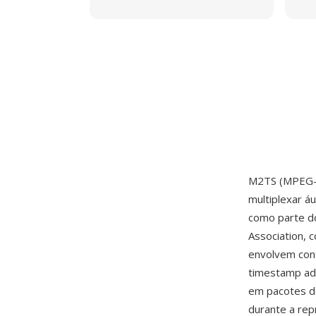
M2TS (MPEG-2
multiplexar á
como parte do
Association, 
envolvem con
timestamp adi
em pacotes d
durante a rep