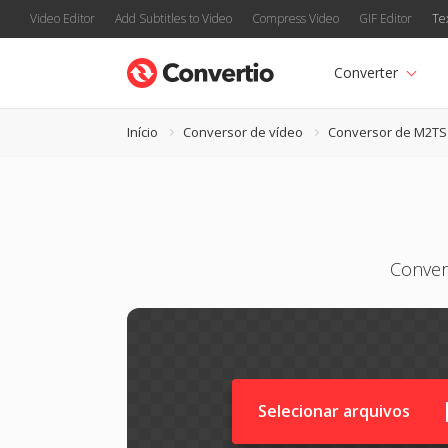
Video Editor
Add Subtitles to Video
Compress Video
GIF Editor
Te
Converter
Início
Conversor de vídeo
Conversor de M2TS
Conver
Selecionar arquivos