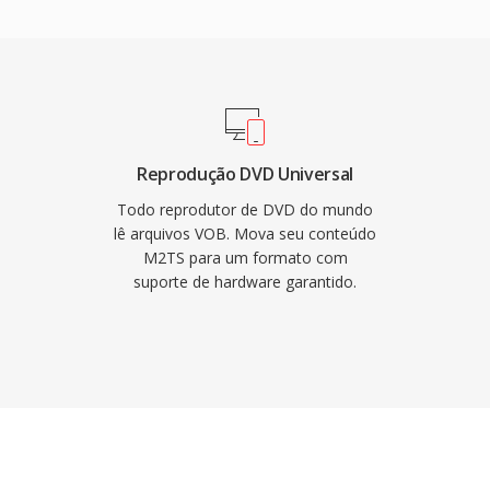
total da fonte é
, com convencoes de
do a estrutura de titulo
uais são limitados a
 requisitos do sistema
ngo abrangendo
formato suporta
Reprodução DVD Universal
AL (720x576) em taxas
Todo reprodutor de DVD do mundo
eo combinados. A
lê arquivos VOB. Mova seu conteúdo
M2TS para um formato com
egendas é navegação em
suporte de hardware garantido.
uma solução completa
mbora streaming é
bstituído o DVD para
amente relevante para
VD existente.