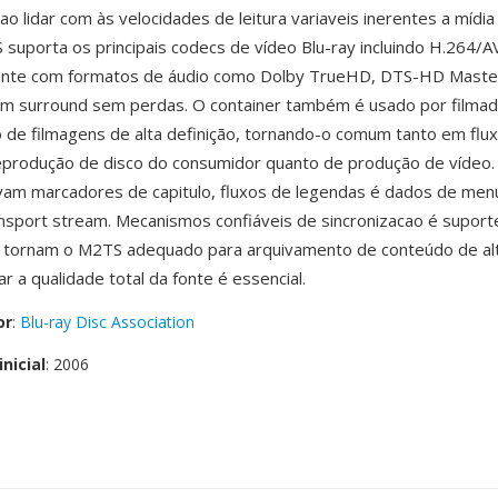
 ao lidar com às velocidades de leitura variaveis inerentes a míd
 suporta os principais codecs de vídeo Blu-ray incluindo H.264/
ente com formatos de áudio como Dolby TrueHD, DTS-HD Master
m surround sem perdas. O container também é usado por filma
 de filmagens de alta definição, tornando-o comum tanto em flu
eprodução de disco do consumidor quanto de produção de vídeo.
m marcadores de capitulo, fluxos de legendas é dados de menu
nsport stream. Mecanismos confiáveis de sincronizacao é suport
e tornam o M2TS adequado para arquivamento de conteúdo de alt
r a qualidade total da fonte é essencial.
or
:
Blu-ray Disc Association
nicial
: 2006