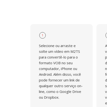
1
Selecione ou arraste e
A
solte um vídeo em M2TS
v
para convertê-lo para o
p
formato VOB no seu
d
computador, iPhone ou
n
Android. Além disso, você
f
pode fornecer um link de
d
qualquer outro serviço on-
s
line, como o Google Drive
v
ou Dropbox.
v
e