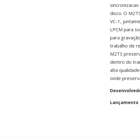
sincronizacao
disco. O M2TS
VC-1, juntam
LPCM para so
para gravação
trabalho de r
M2TS preserva
dentro do tra
alta qualidad
onde preserva
Desenvolved
Lançamento i