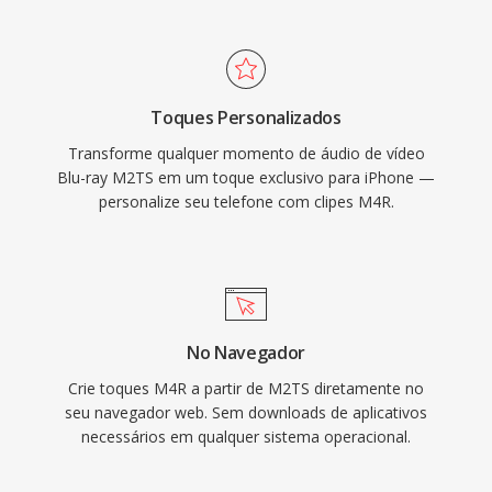
Audacity lidam igualmente bem com isso. Uma
M2TS adequado para arquivamento de
vez sincronizado ou baixado, o toque se
conteúdo de alta definição onde preservar a
integra às configurações do iOS para
qualidade total da fonte é essencial.
chamadas, alarmes é alertas por contato. Às
Toques Personalizados
vantagens práticas incluem implantação
Transforme qualquer momento de áudio de vídeo
facilitada em qualquer iPhone por meio de
Blu-ray M2TS em um toque exclusivo para iPhone —
sincronizacao iTunes ou AirDrop, reprodução
personalize seu telefone com clipes M4R.
de alta qualidade do codec AAC mesmo em
tamanhos de arquivo pequenos é a capacidade
de atribuir toques individuais a contatos
específicos para identificacao instantânea do
chamador.
No Navegador
Crie toques M4R a partir de M2TS diretamente no
seu navegador web. Sem downloads de aplicativos
necessários em qualquer sistema operacional.