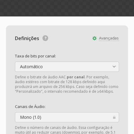
Definições
Avançadas
Taxa de bits por canal:
Automático
Define o bitrate de áudio AAC
por canal
. Por exemplo,
áudio estéreo com bitrate de 128 kbps definido aqui
produzirá um arquivo de 256 kbps. Caso seja definido como
"Personalizado", o intervalo recomendado é de ≥64 kbps.
Canais de Áudio:
Mono (1.0)
Define o número de canais de áudio. Essa configuração é
muito útil ao reduzir canais (downmix), por exemplo, de 5.1