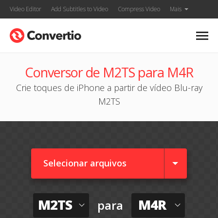
Video Editor
Add Subtitles to Video
Compress Video
Mais
Conversor de M2TS para M4R
Crie toques de iPhone a partir de vídeo Blu-ray
M2TS
Selecionar arquivos
M2TS
M4R
para