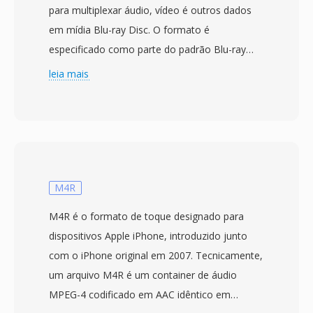
para multiplexar áudio, vídeo é outros dados
em mídia Blu-ray Disc. O formato é
especificado como parte do padrão Blu-ray
Disc Áudio-Vídeo (BDAV) desenvolvido pela
leia mais
Blu-ray Disc Association, com produtos
comerciais Blu-ray lancados em 2006. Os
arquivos M2TS envolvem conteúdo em
pacotes de transport stream MPEG-2 com um
cabecalho de timestamp adicional de 4 bytes
adicionado antes de cada pacote de 188 bytes,
M4R
resultando em pacotes de 192 bytes que
M4R é o formato de toque designado para
permitem temporizacao mais precisa é
dispositivos Apple iPhone, introduzido junto
recuperação de erros durante a reprodução de
com o iPhone original em 2007. Tecnicamente,
disco optico. Essa estrutura de pacote
um arquivo M4R é um container de áudio
estendida ajuda a manter a sincronizacao ao
MPEG-4 codificado em AAC idêntico em
lidar com às velocidades de leitura variaveis