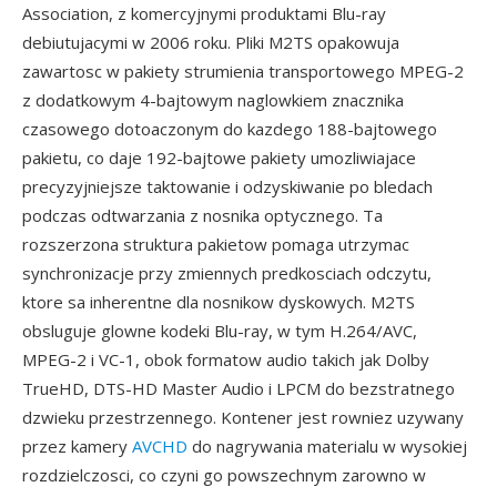
Association, z komercyjnymi produktami Blu-ray
debiutujacymi w 2006 roku. Pliki M2TS opakowuja
zawartosc w pakiety strumienia transportowego MPEG-2
z dodatkowym 4-bajtowym naglowkiem znacznika
czasowego dotoaczonym do kazdego 188-bajtowego
pakietu, co daje 192-bajtowe pakiety umozliwiajace
precyzyjniejsze taktowanie i odzyskiwanie po bledach
podczas odtwarzania z nosnika optycznego. Ta
rozszerzona struktura pakietow pomaga utrzymac
synchronizacje przy zmiennych predkosciach odczytu,
ktore sa inherentne dla nosnikow dyskowych. M2TS
obsluguje glowne kodeki Blu-ray, w tym H.264/AVC,
MPEG-2 i VC-1, obok formatow audio takich jak Dolby
TrueHD, DTS-HD Master Audio i LPCM do bezstratnego
dzwieku przestrzennego. Kontener jest rowniez uzywany
przez kamery
AVCHD
do nagrywania materialu w wysokiej
rozdzielczosci, co czyni go powszechnym zarowno w