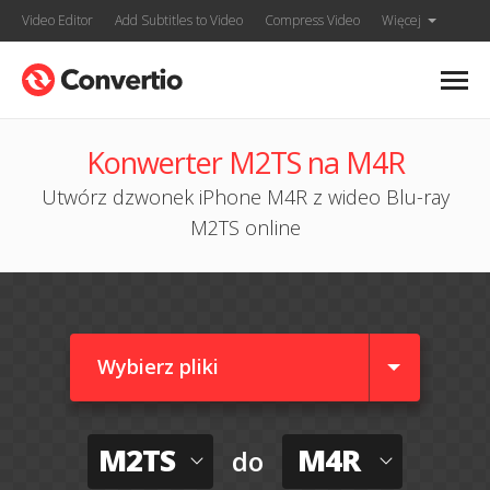
Video Editor
Add Subtitles to Video
Compress Video
Więcej
Konwerter M2TS na M4R
Utwórz dzwonek iPhone M4R z wideo Blu-ray
M2TS online
Wybierz pliki
M2TS
M4R
do