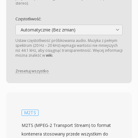
stereo).
Częstotliwość:
Automatycznie (Bez zmian)
Ustaw częstotliwość próbkowania audio. Muzyka z pełnym
spektrum (20 Hz – 20 kHz) wymaga wartości nie mniejszych
niż 44.1 kHz, aby osiągnąć transparentność. Więcej informacji
można znaleźć w
wiki
.
Zresetuj wszystko
M2TS
M2TS (MPEG-2 Transport Stream) to format
kontenera stosowany przede wszystkim do