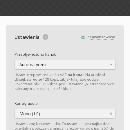
Ustawienia
Zaawansowane
Przepływność na kanał:
Automatycznie
Ustaw przepływność audio AAC
na kanał
. Na przykład
dźwięk stereo ze 128 kbps, tak jak tutaj, spowoduje
utworzenie pliku 256 kbps. Jeśli ustawiono „Niestandardowa”,
zalecanym zakresem jest ≥64 kbps.
Kanały audio:
Mono (1.0)
Ustaw liczbę kanałów audio. To ustawienie jest najbardziej
przydatne podczas ograniczania liczby kanałów (np. z 5.1 do