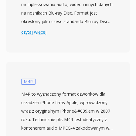
multipleksowania audio, wideo i innych danych
na nosnikach Blu-ray Disc. Format jest
okreslony jako czesc standardu Blu-ray Disc
Audio-Video (BDAV) opracowanego przez Blu-
czytaj więcej
ray Disc Association, z komercyjnymi
produktami Blu-ray debiutujacymi w 2006 roku.
Pliki M2TS opakowuja zawartosc w pakiety
strumienia transportowego MPEG-2 z
dodatkowym 4-bajtowym naglowkiem
znacznika czasowego dotoaczonym do
M4R
kazdego 188-bajtowego pakietu, co daje 192-
M4R to wyznaczony format dzwonkow dla
bajtowe pakiety umozliwiajace precyzyjniejsze
urzadzen iPhone firmy Apple, wprowadzony
taktowanie i odzyskiwanie po bledach podczas
wraz z oryginalnym iPhone&#039;em w 2007
odtwarzania z nosnika optycznego. Ta
roku. Technicznie plik M4R jest identyczny z
rozszerzona struktura pakietow pomaga
kontenerem audio MPEG-4 zakodowanym w
utrzymac synchronizacje przy zmiennych