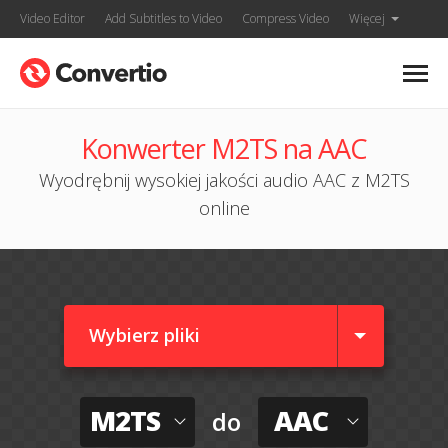
Video Editor
Add Subtitles to Video
Compress Video
Więcej
Konwerter M2TS na AAC
Wyodrębnij wysokiej jakości audio AAC z M2TS
online
Wybierz pliki
M2TS
AAC
do