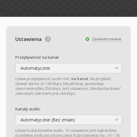
Ustawienia
Zaawansowane
Przepływność na kanał:
Automatycznie
Ustaw przepływność audio AAC
na kanał
. Na przykład
dźwięk stereo ze 128 kbps, tak jak tutaj, spowoduje
utworzenie pliku 256 kbps. Jeśli ustawiono „Niestandardowa”,
zalecanym zakresem jest ≥64 kbps.
Kanały audio:
Automatycznie (Bez zmian)
Ustaw liczbę kanałów audio. To ustawienie jest najbardziej
przydatne podczas ograniczania liczby kanałów (np. z 5.1 do