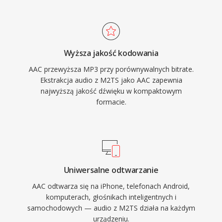
od 8 kHz do 96 kHz oraz do 48 kanalow, co
dostosowanym do archiwizacji tresci w
pozwala na zastosowania od rozmow
wysokiej rozdzielczosci, gdzie zachowanie
glosowych po dzwiek przestrzenny surround.
pelnej jakosci zrodlowej jest istotne.
Po trzecie, szerokie wdrozenie przez Apple i
Wyższa jakość kodowania
innych producentow gwarantuje, ze praktycznie
AAC przewyższa MP3 przy porównywalnych bitrate.
kazde wspolczesne urzadzenie, przegladarka i
Ekstrakcja audio z M2TS jako AAC zapewnia
odtwarzacz multimedialny obsluguje AAC
najwyższą jakość dźwięku w kompaktowym
natywnie, bez dodatkowych wtyczek.
formacie.
Uniwersalne odtwarzanie
AAC odtwarza się na iPhone, telefonach Android,
komputerach, głośnikach inteligentnych i
samochodowych — audio z M2TS działa na każdym
urządzeniu.