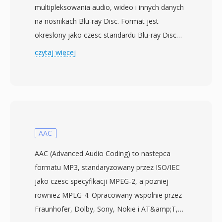
multipleksowania audio, wideo i innych danych
na nosnikach Blu-ray Disc. Format jest
okreslony jako czesc standardu Blu-ray Disc
Audio-Video (BDAV) opracowanego przez Blu-
czytaj więcej
ray Disc Association, z komercyjnymi
produktami Blu-ray debiutujacymi w 2006 roku.
Pliki M2TS opakowuja zawartosc w pakiety
strumienia transportowego MPEG-2 z
dodatkowym 4-bajtowym naglowkiem
znacznika czasowego dotoaczonym do
AAC
kazdego 188-bajtowego pakietu, co daje 192-
AAC (Advanced Audio Coding) to nastepca
bajtowe pakiety umozliwiajace precyzyjniejsze
formatu MP3, standaryzowany przez ISO/IEC
taktowanie i odzyskiwanie po bledach podczas
jako czesc specyfikacji MPEG-2, a pozniej
odtwarzania z nosnika optycznego. Ta
rowniez MPEG-4. Opracowany wspolnie przez
rozszerzona struktura pakietow pomaga
Fraunhofer, Dolby, Sony, Nokie i AT&amp;T,
utrzymac synchronizacje przy zmiennych