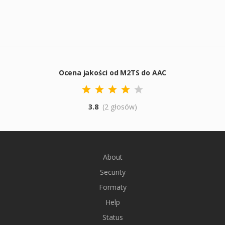
Ocena jakości od M2TS do AAC
3.8
(2 głosów)
About
Security
Formaty
Help
Status