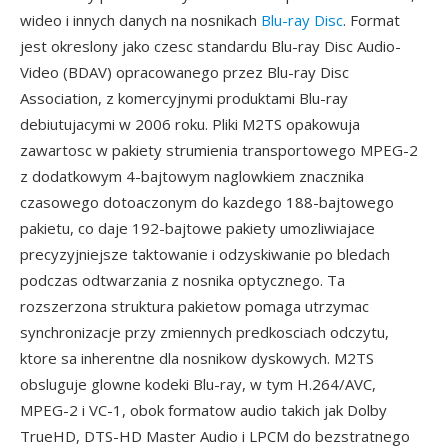
wideo i innych danych na nosnikach
Blu-ray Disc
. Format
jest okreslony jako czesc standardu Blu-ray Disc Audio-
Video (BDAV) opracowanego przez Blu-ray Disc
Association, z komercyjnymi produktami Blu-ray
debiutujacymi w 2006 roku. Pliki M2TS opakowuja
zawartosc w pakiety strumienia transportowego MPEG-2
z dodatkowym 4-bajtowym naglowkiem znacznika
czasowego dotoaczonym do kazdego 188-bajtowego
pakietu, co daje 192-bajtowe pakiety umozliwiajace
precyzyjniejsze taktowanie i odzyskiwanie po bledach
podczas odtwarzania z nosnika optycznego. Ta
rozszerzona struktura pakietow pomaga utrzymac
synchronizacje przy zmiennych predkosciach odczytu,
ktore sa inherentne dla nosnikow dyskowych. M2TS
obsluguje glowne kodeki Blu-ray, w tym H.264/AVC,
MPEG-2 i VC-1, obok formatow audio takich jak Dolby
TrueHD, DTS-HD Master Audio i LPCM do bezstratnego