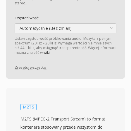
stereo).
Częstotliwość:
Automatycznie (Bez zmian)
Ustaw częstotliwość próbkowania audio. Muzyka z pełnym
spektrum (20 Hz – 20 kHz) wymaga wartości nie mniejszych
niż 44.1 kHz, aby osiągnąć transparentność. Więcej informacji
można znaleźć w
wiki
.
Zresetuj wszystko
M2TS
M2TS (MPEG-2 Transport Stream) to format
kontenera stosowany przede wszystkim do