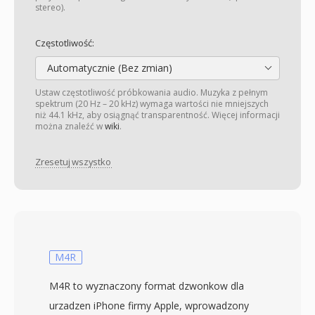
stereo).
Częstotliwość:
Automatycznie (Bez zmian)
Ustaw częstotliwość próbkowania audio. Muzyka z pełnym
spektrum (20 Hz – 20 kHz) wymaga wartości nie mniejszych
niż 44.1 kHz, aby osiągnąć transparentność. Więcej informacji
można znaleźć w
wiki
.
Zresetuj wszystko
M4R
M4R to wyznaczony format dzwonkow dla
urzadzen iPhone firmy Apple, wprowadzony