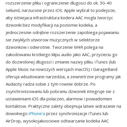
rozszerzenie pliku i ograniczenie dlugosci do ok. 30-40
sekund, narzucone przez iOS. Apple wybral to podejscie,
aby istniejaca infrastruktura kodera AAC mogla tworzyc
dzwonki bez modyfikacji na poziomie kodeka, a
jednoczesnie odrębne rozszerzenie zapobiega pojawianiu
sie zwyklych utworow muzycznych w selektorze
dzwonkow i odwrotnie. Tworzenie M4R polega na
zakodowaniu krotkiego klipu audio jako AAC, przycieciu go
do dozwolonej dlugosci i zmianie nazwy pliku. iTunes (lub
Apple Music na nowszych wersjach macOS) i GarageBand
oferuja wbudowane narzedzia, a zewnetrzne programy jak
Audacity radza sobie z tym rownie dobrze. Po
zsynchronizowaniu lub pobraniu dzwonek integruje sie z
ustawieniami iOS dla polaczen, alarmow i powiadomien
kontaktow. Praktyczne zalety obejmuja latwe wdrazanie na
dowolnego
iPhone'a
przez synchronizacje iTunes lub
AirDrop, wysokojakosciowe odtwarzanie kodeka AAC