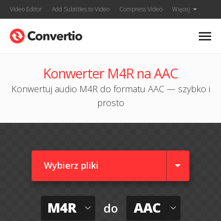
Video Editor
Add Subtitles to Video
Compress Video
Więcej
Konwerter M4R na AAC
Konwertuj audio M4R do formatu AAC — szybko i
prosto
Wybierz pliki
M4R
AAC
do