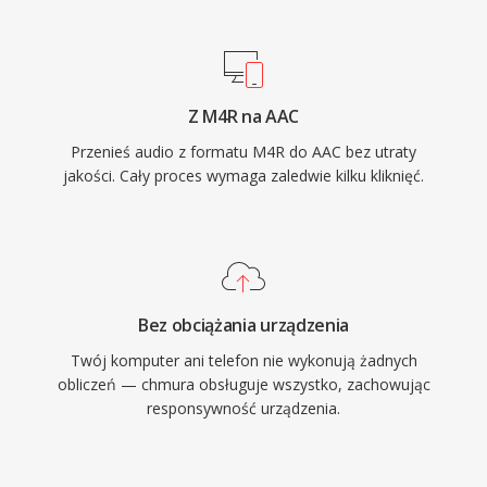
od 8 kHz do 96 kHz oraz do 48 kanalow, co
pozwala na zastosowania od rozmow
glosowych po dzwiek przestrzenny surround.
Po trzecie, szerokie wdrozenie przez Apple i
Z M4R na AAC
innych producentow gwarantuje, ze praktycznie
Przenieś audio z formatu M4R do AAC bez utraty
kazde wspolczesne urzadzenie, przegladarka i
jakości. Cały proces wymaga zaledwie kilku kliknięć.
odtwarzacz multimedialny obsluguje AAC
natywnie, bez dodatkowych wtyczek.
Bez obciążania urządzenia
Twój komputer ani telefon nie wykonują żadnych
obliczeń — chmura obsługuje wszystko, zachowując
responsywność urządzenia.