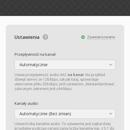
Ustawienia
Zaawansowane
Przepływność na kanał:
Automatycznie
Ustaw przepływność audio AAC
na kanał
. Na przykład
dźwięk stereo ze 128 kbps, tak jak tutaj, spowoduje
utworzenie pliku 256 kbps. Jeśli ustawiono „Niestandardowa”,
zalecanym zakresem jest ≥64 kbps.
Kanały audio:
Automatycznie (Bez zmian)
Ustaw liczbę kanałów audio. To ustawienie jest najbardziej
przydatne podczas ograniczania liczby kanałów (np. z 5.1 do