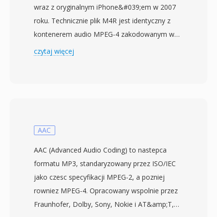
wraz z oryginalnym iPhone&#039;em w 2007
roku. Technicznie plik M4R jest identyczny z
kontenerem audio MPEG-4 zakodowanym w
AAC, takim jak M4A — jedynymi istotnymi
czytaj więcej
roznicami sa rozszerzenie pliku i ograniczenie
dlugosci do ok. 30-40 sekund, narzucone przez
iOS. Apple wybral to podejscie, aby istniejaca
infrastruktura kodera AAC mogla tworzyc
dzwonki bez modyfikacji na poziomie kodeka,
a jednoczesnie odrębne rozszerzenie
AAC
zapobiega pojawianiu sie zwyklych utworow
AAC (Advanced Audio Coding) to nastepca
muzycznych w selektorze dzwonkow i
formatu MP3, standaryzowany przez ISO/IEC
odwrotnie. Tworzenie M4R polega na
jako czesc specyfikacji MPEG-2, a pozniej
zakodowaniu krotkiego klipu audio jako AAC,
rowniez MPEG-4. Opracowany wspolnie przez
przycieciu go do dozwolonej dlugosci i zmianie
Fraunhofer, Dolby, Sony, Nokie i AT&amp;T,
nazwy pliku. iTunes (lub Apple Music na