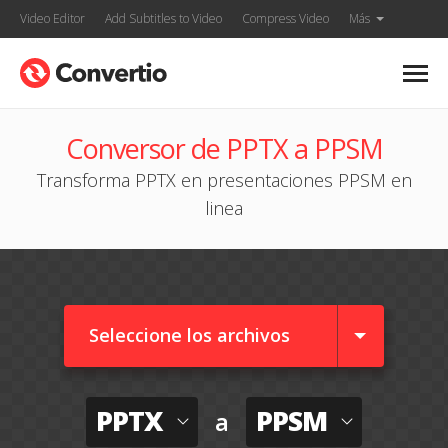
Video Editor
Add Subtitles to Video
Compress Video
Más
Conversor de PPTX a PPSM
Transforma PPTX en presentaciones PPSM en
linea
Seleccione los archivos
PPTX
PPSM
a