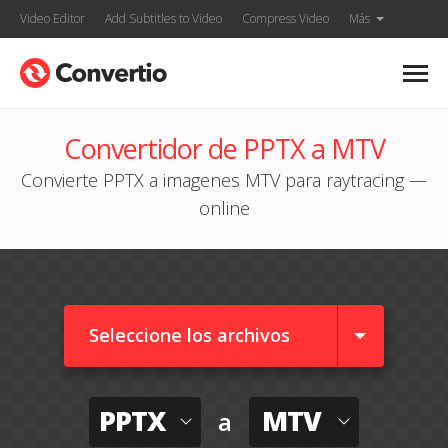
Video Editor
Add Subtitles to Video
Compress Video
Más
Convertidor de PPTX a MTV
Convierte PPTX a imagenes MTV para raytracing —
online
Seleccione los archivos
PPTX
MTV
a