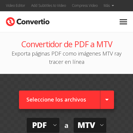
Video Editor
Add Subtitles to Video
Compress Video
Más
Convertidor de PDF a MTV
Exporta páginas PDF como imágenes MTV ray
tracer en línea
Seleccione los archivos
PDF
MTV
a