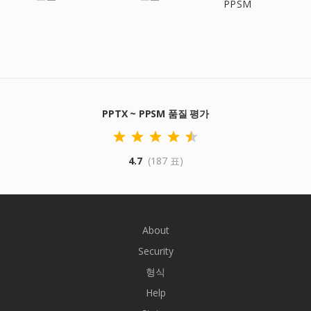
PPSM
PPTX ~ PPSM 품질 평가
4.7
(187 표)
About
Security
형식
Help