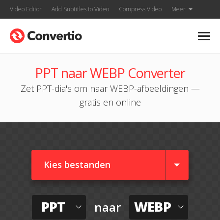
Video Editor
Add Subtitles to Video
Compress Video
Meer
PPT naar WEBP Converter
Zet PPT-dia's om naar WEBP-afbeeldingen —
gratis en online
Kies bestanden
PPT
WEBP
naar