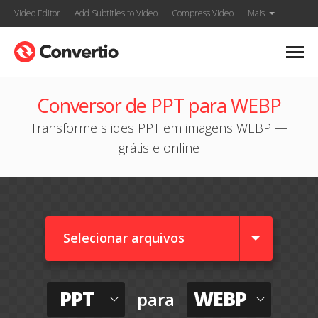
Video Editor
Add Subtitles to Video
Compress Video
Mais
Conversor de PPT para WEBP
Transforme slides PPT em imagens WEBP —
grátis e online
Selecionar arquivos
PPT
WEBP
para