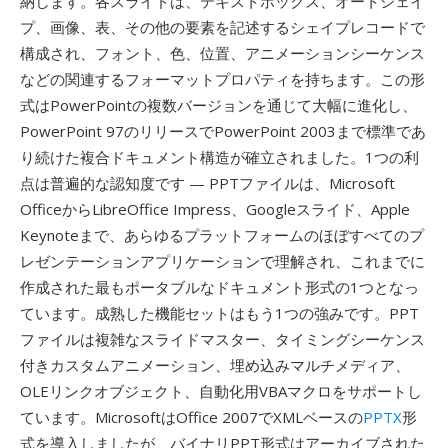
納します。各スライドは、テキストボックス、オートシェイ
プ、画像、表、その他の要素を記述するシェイプレコードで
構成され、フォント、色、位置、アニメーションシーケンス
などの関連するフォーマットプロパティを持ちます。この形
式はPowerPointの複数バージョンを通じて大幅に進化し、
PowerPoint 97のリリースでPowerPoint 2003まで標準であ
り続けた複合ドキュメント構造が確立されました。1つの利
点は普遍的な認知度です — PPTファイルは、Microsoft
OfficeからLibreOffice Impress、Googleスライド、Apple
Keynoteまで、あらゆるプラットフォームのほぼすべてのプ
レゼンテーションアプリケーションで理解され、これまでに
作成された最もポータブルなドキュメント形式の1つとなっ
ています。成熟した機能セットはもう1つの強みです。PPT
ファイルは複雑なスライドマスター、タイミングシーケンス
付きカスタムアニメーション、埋め込みマルチメディア、
OLEリンクオブジェクト、自動化用VBAマクロをサポートし
ています。MicrosoftはOffice 2007でXMLベースの
PPTX
形
式を導入しましたが、バイナリPPT形式はアーカイブされた