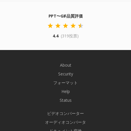
PPT〜GIF品質評価
4.4
(319投票)
About
Security
フォーマット
Help
Status
ビデオコンバーター
オーディオコンバータ
ドキュメント変換