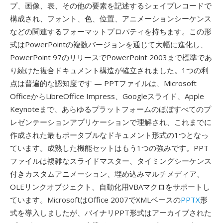
プ、画像、表、その他の要素を記述するシェイプレコードで
構成され、フォント、色、位置、アニメーションシーケンス
などの関連するフォーマットプロパティを持ちます。この形
式はPowerPointの複数バージョンを通じて大幅に進化し、
PowerPoint 97のリリースでPowerPoint 2003まで標準であ
り続けた複合ドキュメント構造が確立されました。1つの利
点は普遍的な認知度です — PPTファイルは、Microsoft
OfficeからLibreOffice Impress、Googleスライド、Apple
Keynoteまで、あらゆるプラットフォームのほぼすべてのプ
レゼンテーションアプリケーションで理解され、これまでに
作成された最もポータブルなドキュメント形式の1つとなっ
ています。成熟した機能セットはもう1つの強みです。PPT
ファイルは複雑なスライドマスター、タイミングシーケンス
付きカスタムアニメーション、埋め込みマルチメディア、
OLEリンクオブジェクト、自動化用VBAマクロをサポートし
ています。MicrosoftはOffice 2007でXMLベースの
PPTX
形
式を導入しましたが、バイナリPPT形式はアーカイブされた