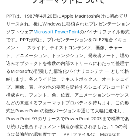
PPTは、1987年4月20日にApple Macintosh向けに初めてリ
リースされ、後にWindowsに移植されたプレゼンテーション
ソフトウェア
Microsoft PowerPoint
のバイナリファイル形式
です。PPT形式は、プレゼンテーションをOLE2複合ドキュ
メント — スライド、テキストコンテンツ、画像、チャー
ト、アニメーション、トランジション、発表者ノート、埋め
込みオブジェクトを複数の内部ストリームにわたって整理す
るMicrosoftが開発した構造化バイナリコンテナ — として格
納します。各スライドは、テキストボックス、オートシェイ
プ、画像、表、その他の要素を記述するシェイプレコードで
構成され、フォント、色、位置、アニメーションシーケンス
などの関連するフォーマットプロパティを持ちます。この形
式はPowerPointの複数バージョンを通じて大幅に進化し、
PowerPoint 97のリリースでPowerPoint 2003まで標準であ
り続けた複合ドキュメント構造が確立されました。1つの利
点は普遍的な認知度です — PPTファイルは、Microsoft