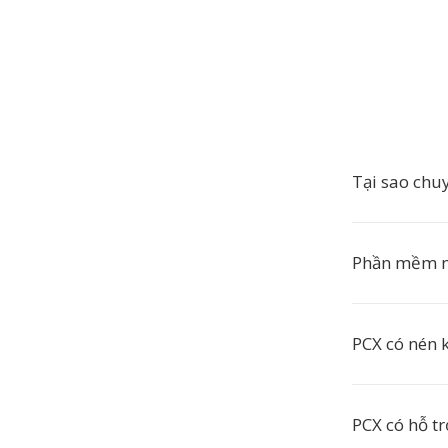
Tại sao chu
Phần mềm n
PCX có nén 
PCX có hỗ t