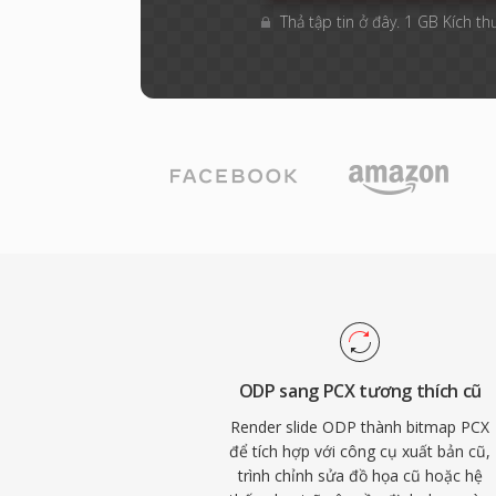
Thả tập tin ở đây. 1 GB Kích th
ODP sang PCX tương thích cũ
Render slide ODP thành bitmap PCX
để tích hợp với công cụ xuất bản cũ,
trình chỉnh sửa đồ họa cũ hoặc hệ