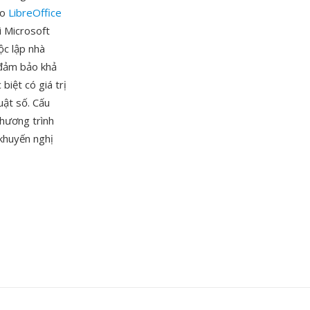
ho
LibreOffice
i Microsoft
ộc lập nhà
 đảm bảo khả
biệt có giá trị
uật số. Cấu
chương trình
khuyến nghị