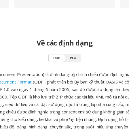
Về các định dạng
ODP
PCX
ment Presentation) là định dạng tệp trình chiếu được định nghĩa
cument Format
(ODF), phát triển bởi ủy ban kỹ thuật OASIS và c
 1.0 vào ngày 1 tháng 5 năm 2005, sau đó được áp dụng làm tiê
300. Tệp ODP là kho lưu trữ ZIP chứa các tài liệu XML mô tả nội du
ng, siêu dữ liệu và cài đặt sử dụng đặc tả trung lập nhà cung cấp, 
ang chiếu được định nghĩa trong content.xml sử dụng không gian tê
 riêng cho kiểu dáng, kê khai và phương tiện nhúng. Định dạng hỗ t
 biểu đồ, bảng, hình dạng, chuyển sắc, trong suốt, hiệu ứng chuyển 