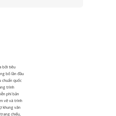
 bởi tiêu
ông bố lần đầu
u chuẩn quốc
ng trình
miễn phí bản
n vẽ và trình
rợ khung văn
trang chiếu,