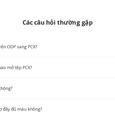
Các câu hỏi thường gặp
yển ODP sang PCX?
ào mở tệp PCX?
không?
rợ đầy đủ màu không?