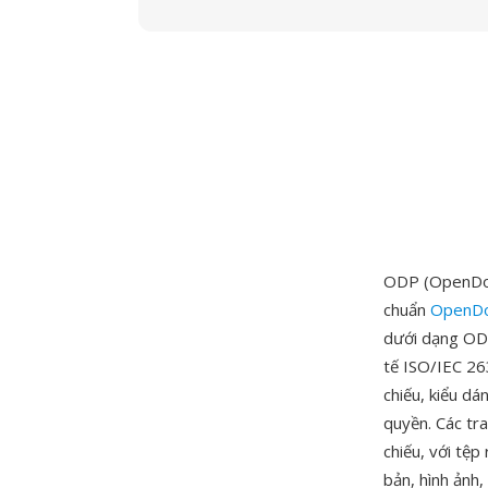
ODP (OpenDocu
chuẩn
OpenDo
dưới dạng ODF
tế ISO/IEC 26
chiếu, kiểu dá
quyền. Các tr
chiếu, với tệp
bản, hình ảnh,