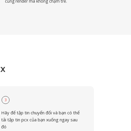
cũng render mà không chậm trễ.
CX
3
Hãy để tập tin chuyển đổi và bạn có thể
tải tập tin pcx của bạn xuống ngay sau
đó