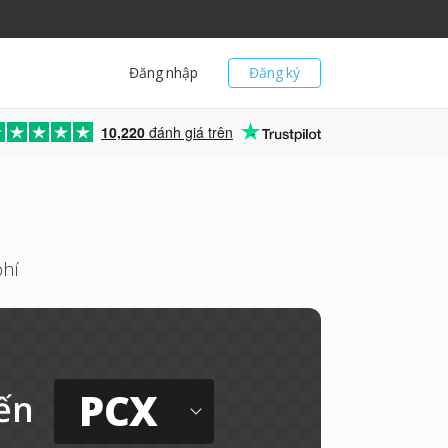
Đăng nhập
Đăng ký
10,220
đánh giá trên
phí
PCX
ến