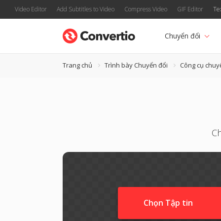
Video Editor
Add Subtitles to Video
Compress Video
GIF Editor
Te
Chuyển đổi
Trang chủ
Trình bày Chuyển đổi
Công cụ chuy
Ch
Chọn Tập tin