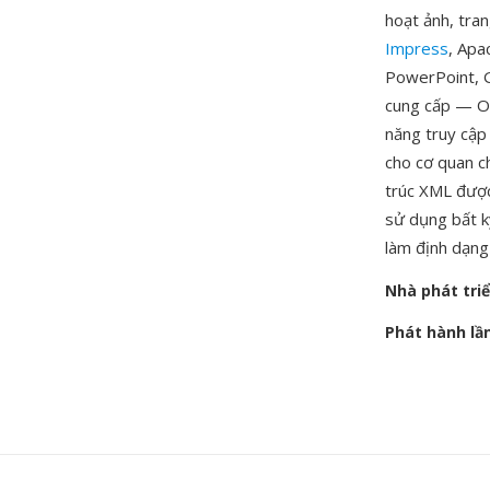
hoạt ảnh, tra
Impress
, Apa
PowerPoint, G
cung cấp — OD
năng truy cập 
cho cơ quan ch
trúc XML được
sử dụng bất k
làm định dạng 
Nhà phát tri
Phát hành lầ