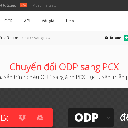
xt to Speech
Video Translator
OCR
API
Vật giá
Help
Xuất sắc
ển đổi ODP
ODP sang PCX
Chuyển đổi ODP sang PCX
uyển trình chiếu ODP sang ảnh PCX trực tuyến, miễn 
ODP
đ