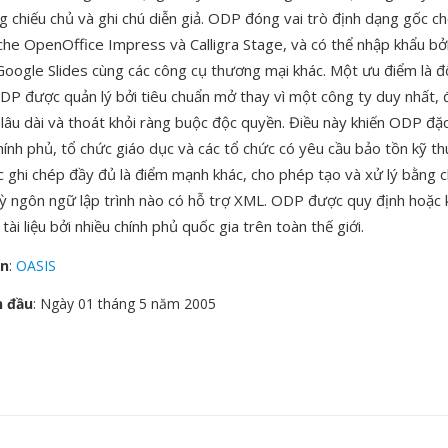
ng chiếu chủ và ghi chú diễn giả. ODP đóng vai trò định dạng gốc c
che OpenOffice Impress và Calligra Stage, và có thể nhập khẩu bở
oogle Slides cùng các công cụ thương mại khác. Một ưu điểm là đ
P được quản lý bởi tiêu chuẩn mở thay vì một công ty duy nhất,
lâu dài và thoát khỏi ràng buộc độc quyền. Điều này khiến ODP đặc 
ính phủ, tổ chức giáo dục và các tổ chức có yêu cầu bảo tồn kỹ th
 ghi chép đầy đủ là điểm mạnh khác, cho phép tạo và xử lý bằng 
ỳ ngôn ngữ lập trình nào có hỗ trợ XML. ODP được quy định hoặc 
tài liệu bởi nhiều chính phủ quốc gia trên toàn thế giới.
ển
:
OASIS
n đầu
: Ngày 01 tháng 5 năm 2005