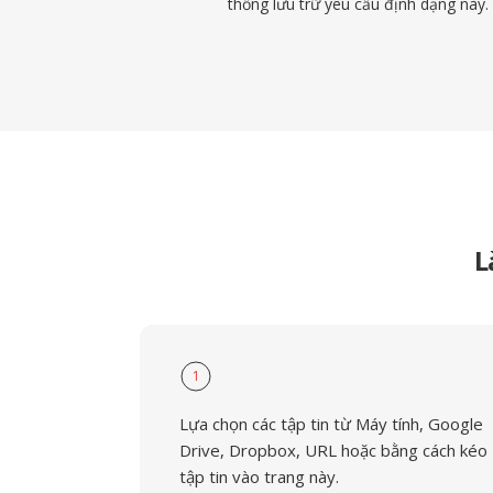
thống lưu trữ yêu cầu định dạng này.
L
1
Lựa chọn các tập tin từ Máy tính, Google
Drive, Dropbox, URL hoặc bằng cách kéo
tập tin vào trang này.